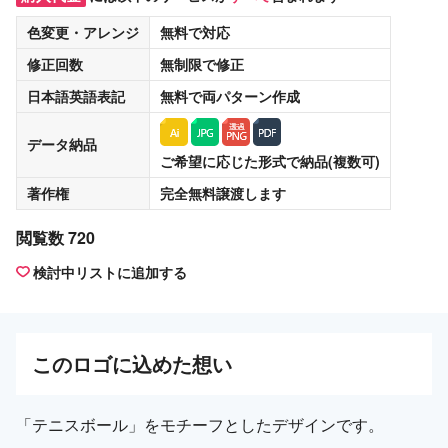
色変更・アレンジ
無料
で対応
修正回数
無制限
で修正
日本語英語表記
無料
で両パターン作成
データ納品
ご希望に応じた形式で納品(複数可)
著作権
完全無料譲渡
します
閲覧数 720
検討中リストに追加する
この
ロゴ
に込めた想い
「テニスボール」をモチーフとしたデザインです。