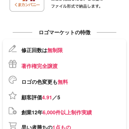
ロゴマーケットの特徴
修正回数は
無制限
著作権完全譲渡
ロゴの色変更も
無料
顧客評価
4.91
／5
創業12年
6,000件以上制作実績
早い者勝ちの
1点もの