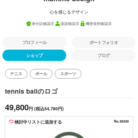
心を感じるデザイン
身分証確認済
面談確認済
機密保持確認済
プロフィール
ポートフォリオ
ショップ
ブログ
テニス
ボール
スポーツ
のロゴ
tennis ball
49,800
円
(税込54,780円)
検討中リストに追加する
No.36330