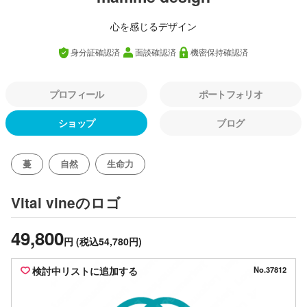
心を感じるデザイン
身分証確認済
面談確認済
機密保持確認済
プロフィール
ポートフォリオ
ショップ
ブログ
蔓
自然
生命力
のロゴ
Vital vine
49,800
円
(税込54,780円)
検討中リストに追加する
No.37812