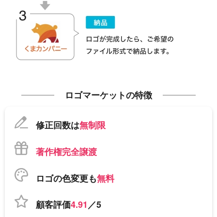
ロゴマーケットの特徴
修正回数は
無制限
著作権完全譲渡
ロゴの色変更も
無料
顧客評価
4.91
／5