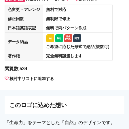
色変更・アレンジ
無料
で対応
修正回数
無制限
で修正
日本語英語表記
無料
で両パターン作成
データ納品
ご希望に応じた形式で納品(複数可)
著作権
完全無料譲渡
します
閲覧数 534
検討中リストに追加する
この
ロゴ
に込めた想い
「生命力」をテーマとした「自然」のデザインです。