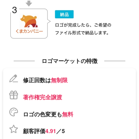
ロゴマーケットの特徴
修正回数は
無制限
著作権完全譲渡
ロゴの色変更も
無料
顧客評価
4.91
／5