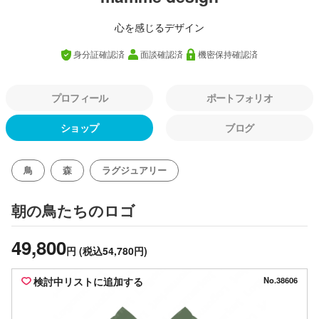
心を感じるデザイン
身分証確認済
面談確認済
機密保持確認済
プロフィール
ポートフォリオ
ショップ
ブログ
鳥
森
ラグジュアリー
のロゴ
朝の鳥たち
49,800
円
(税込54,780円)
検討中リストに追加する
No.38606