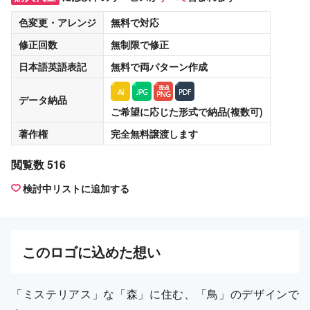
色変更・アレンジ
無料
で対応
修正回数
無制限
で修正
日本語英語表記
無料
で両パターン作成
データ納品
ご希望に応じた形式で納品(複数可)
著作権
完全無料譲渡
します
閲覧数 516
検討中リストに追加する
この
ロゴ
に込めた想い
「ミステリアス」な「森」に住む、「鳥」のデザインで