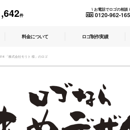
1,642
お電話でロゴの相談
\
0120-962-16
件
料金について
ロゴ制作実績
 1414 「株式会社モリト 様」のロゴ