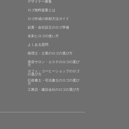
デザイナー募集
ロゴ無料提案
とは
ロゴ作成の
依頼方法ガイド
起業・会社設立の
ロゴ準備
名刺とロゴの
使い方
よくある
質問
税理士・士業の
ロゴの選び方
美容サロン・エステの
ロゴの選び
方
カフェ・コーヒーショップの
ロゴ
の選び方
行政書士・司法書士の
ロゴの選び
方
工務店・建設会社の
ロゴの選び方