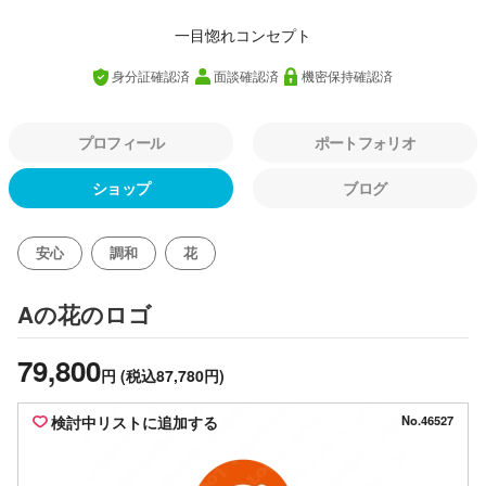
一目惚れコンセプト
身分証確認済
面談確認済
機密保持確認済
プロフィール
ポートフォリオ
ショップ
ブログ
安心
調和
花
のロゴ
Aの花
79,800
円
(税込87,780円)
検討中リストに追加する
No.46527