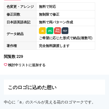
色変更・アレンジ
無料
で対応
修正回数
無制限
で修正
日本語英語表記
無料
で両パターン作成
データ納品
ご希望に応じた形式で納品(複数可)
著作権
完全無料譲渡
します
閲覧数 229
検討中リストに追加する
この
ロゴ
に込めた想い
中心に「a」のスペルが見える花のロゴマークです。