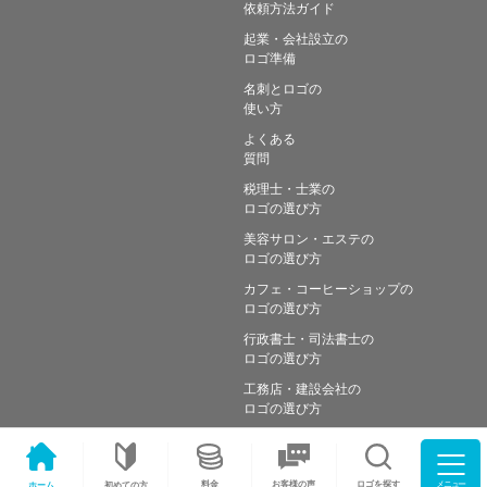
依頼方法ガイド
起業・会社設立の
ロゴ準備
名刺とロゴの
使い方
よくある
質問
税理士・士業の
ロゴの選び方
美容サロン・エステの
ロゴの選び方
カフェ・コーヒーショップの
ロゴの選び方
行政書士・司法書士の
ロゴの選び方
工務店・建設会社の
ロゴの選び方
メニュー
料金
ロゴを探す
お客様の声
ホーム
初めての方