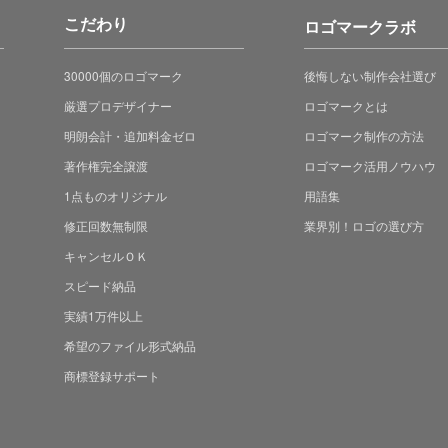
こだわり
ロゴマークラボ
30000個のロゴマーク
後悔しない制作会社選び
厳選プロデザイナー
ロゴマークとは
明朗会計・追加料金ゼロ
ロゴマーク制作の方法
著作権完全譲渡
ロゴマーク活用ノウハウ
1点ものオリジナル
用語集
修正回数無制限
業界別！ロゴの選び方
キャンセルＯＫ
スピード納品
実績1万件以上
希望のファイル形式納品
商標登録サポート