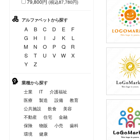
79,800円
(税込87,780円)
79,800円
(税込87,780円
アルファベットから探す
A
B
C
D
E
F
G
H
I
J
K
L
M
N
O
P
Q
R
S
T
U
V
W
X
59,800円
Y
Z
(税込65,780円
業種から探す
士業
IT
介護福祉
医療
製造
設備
教育
公共施設
飲食
美容
79,800円
(税込87,780円
不動産
住宅
金融
保険
物販
小売
歯科
環境
健康