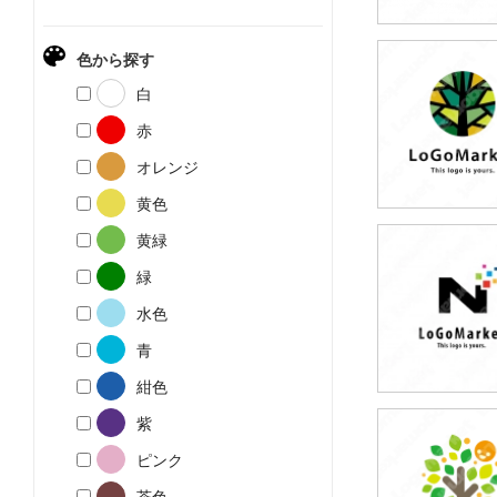
色から探す
79,800円
白
(税込87,780円
赤
オレンジ
黄色
黄緑
59,800円
緑
(税込65,780円
水色
青
紺色
紫
79,800円
ピンク
(税込87,780円
茶色