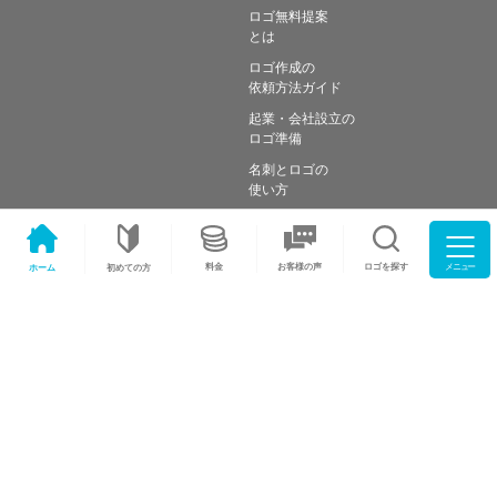
ロゴ無料提案
とは
ロゴ作成の
依頼方法ガイド
起業・会社設立の
ロゴ準備
名刺とロゴの
使い方
よくある
質問
メニュー
料金
ロゴを探す
お客様の声
ホーム
初めての方
税理士・士業の
ロゴの選び方
美容サロン・エステの
ロゴの選び方
カフェ・コーヒーショップの
ロゴの選び方
行政書士・司法書士の
ロゴの選び方
工務店・建設会社の
ロゴの選び方