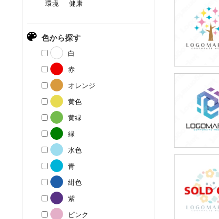
環境
健康
59,80
(税込65,7
色から探す
白
赤
オレンジ
49,80
(税込54,7
黄色
黄緑
緑
水色
青
49,80
(税込54,7
紺色
紫
ピンク