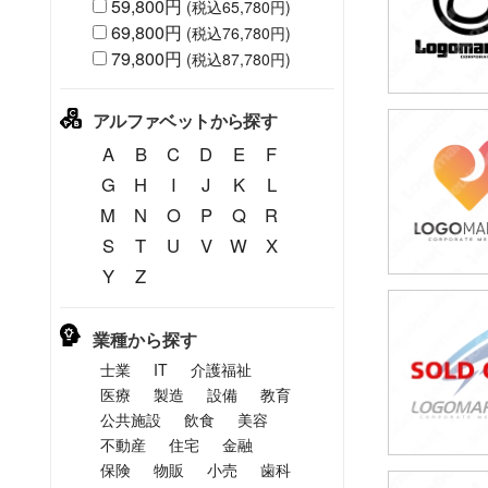
59,800円
(税込65,780円)
69,800円
(税込76,780円)
79,800円
(税込87,780円)
アルファベットから探す
49,80
A
B
C
D
E
F
(税込54,7
G
H
I
J
K
L
M
N
O
P
Q
R
S
T
U
V
W
X
Y
Z
49,80
業種から探す
(税込54,7
士業
IT
介護福祉
医療
製造
設備
教育
公共施設
飲食
美容
不動産
住宅
金融
保険
物販
小売
歯科