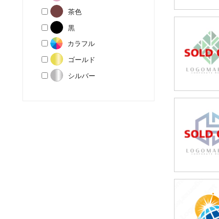
茶色
黒
49,80
カラフル
(税込54,7
ゴールド
シルバー
59,80
(税込65,7
49,80
(税込54,7