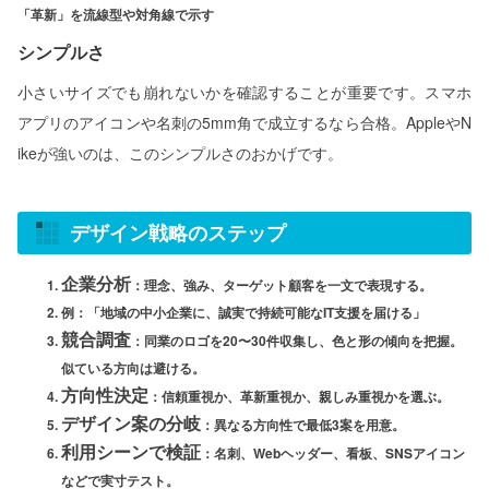
「革新」を流線型や対角線で示す
シンプルさ
小さいサイズでも崩れないかを確認することが重要です。スマホ
アプリのアイコンや名刺の5mm角で成立するなら合格。AppleやN
ikeが強いのは、このシンプルさのおかげです。
デザイン戦略のステップ
企業分析
：理念、強み、ターゲット顧客を一文で表現する。
例：「地域の中小企業に、誠実で持続可能なIT支援を届ける」
競合調査
：同業のロゴを20〜30件収集し、色と形の傾向を把握。
似ている方向は避ける。
方向性決定
：信頼重視か、革新重視か、親しみ重視かを選ぶ。
デザイン案の分岐
：異なる方向性で最低3案を用意。
利用シーンで検証
：名刺、Webヘッダー、看板、SNSアイコン
などで実寸テスト。