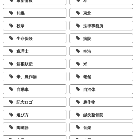
最新情報
本
札幌
東北
校章
法律事務所
生命保険
病院
税理士
空港
箱根駅伝
米
米、農作物
老舗
自動車
自治体
記念ロゴ
農作物
選び方
鍼灸整骨院
陶磁器
音楽