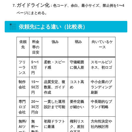
ガイドライン化
：色コード、余白、最小サイズ、禁止例を1〜4
ページにまとめる。
依頼先による違い（比較表）
依頼
料金
強み
弱み
向いているケ
先
帯の
ース
目安
フリ
5〜1
柔軟・スピー
守備範囲
スモールビジ
ーラ
5万
ド感
に個人差
ネス、初ロゴ
ンス
円
制作
15〜
品質安定、複
コスト高
中小企業のブ
会社
50万
数案、ガイド
め
ランディング
円
作成
刷新
専門
20〜
一貫した運用
要件定義
中長期的なブ
ロゴ
30万
設計まで可能
が細かい
ランド戦略
会社
円台
無料/
無
初期ドラフト
権利リス
方向性決定や
AIツ
料〜
に最適
ク、差別
社内検討用
ール
数千
化不足