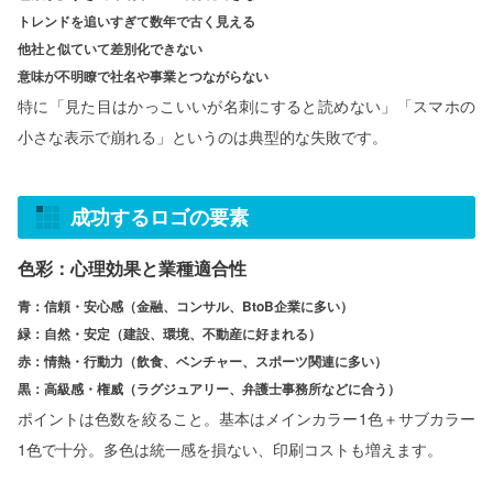
トレンドを追いすぎて数年で古く見える
他社と似ていて差別化できない
意味が不明瞭で社名や事業とつながらない
特に「見た目はかっこいいが名刺にすると読めない」「スマホの
小さな表示で崩れる」というのは典型的な失敗です。
成功するロゴの要素
色彩：心理効果と業種適合性
青：信頼・安心感（金融、コンサル、BtoB企業に多い）
緑：自然・安定（建設、環境、不動産に好まれる）
赤：情熱・行動力（飲食、ベンチャー、スポーツ関連に多い）
黒：高級感・権威（ラグジュアリー、弁護士事務所などに合う）
ポイントは色数を絞ること。基本はメインカラー1色＋サブカラー
1色で十分。多色は統一感を損ない、印刷コストも増えます。