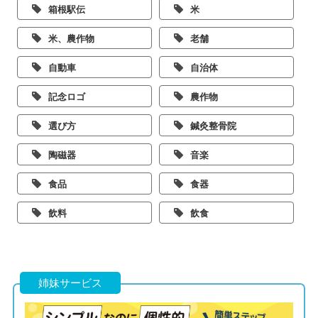
箱根駅伝
米
米、農作物
老舗
自動車
自治体
記念ロゴ
農作物
選び方
鍼灸整骨院
陶磁器
音楽
食品
食器
飲料
飲食
姉妹サービス