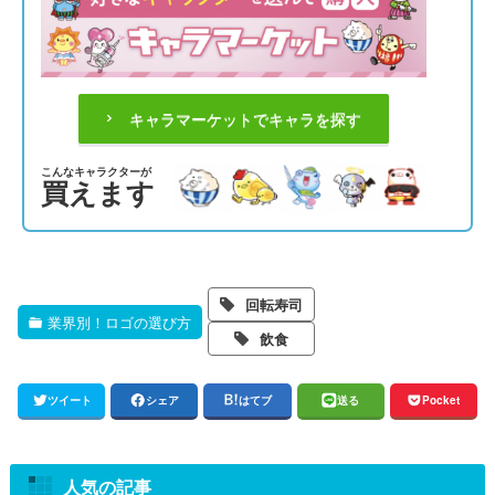
キャラマーケットでキャラを探す
こんなキャラクターが
買えます
回転寿司
業界別！ロゴの選び方
飲食
ツイート
シェア
はてブ
送る
Pocket
人気の記事