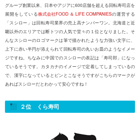
グループ創業以来、日本やアジアに600店舗を超える回転寿司店を
展開をしている
株式会社FOOD ＆ LIFE COMPANIES
の運営する
「スシロー」は回転寿司業界の売上高ナンバーワン。北海道と近
畿以外のエリアでは断トツの人気で堂々の１位となりました。そ
んなスシローのロゴマークは筆で描かれたような力強い文字に、
上下に赤い半円が添えられて回転寿司の丸いお皿のようなイメー
ジですね。ちなみに中国でのスシローの表記は「寿司郎」になっ
ているそうです。カタカナのイメージで定着してしまっているの
で、漢字になっているとピンとこなそうですがこちらのマークが
あればスシローだとわかって安心ですね！
２位 くら寿司