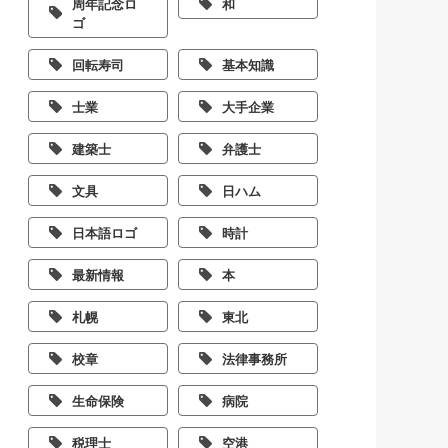
周年記念ロ
和
ゴ
回転寿司
基本知識
士業
大手企業
建築士
弁護士
文具
日ハム
日本語ロゴ
時計
最新情報
本
札幌
東北
校章
法律事務所
生命保険
病院
税理士
空港