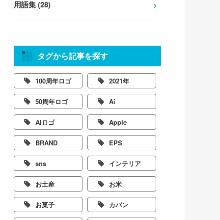
用語集 (28)
タグから記事を探す
100周年ロゴ
2021年
50周年ロゴ
Ai
AIロゴ
Apple
BRAND
EPS
sns
インテリア
お土産
お米
お菓子
カバン