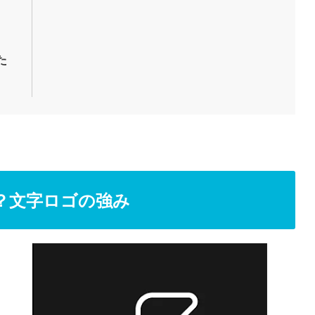
た
？文字ロゴの強み