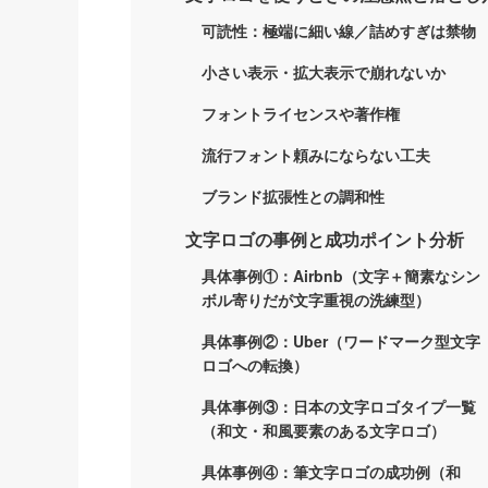
可読性：極端に細い線／詰めすぎは禁物
小さい表示・拡大表示で崩れないか
フォントライセンスや著作権
流行フォント頼みにならない工夫
ブランド拡張性との調和性
文字ロゴの事例と成功ポイント分析
具体事例①：Airbnb（文字＋簡素なシン
ボル寄りだが文字重視の洗練型）
具体事例②：Uber（ワードマーク型文字
ロゴへの転換）
具体事例③：日本の文字ロゴタイプ一覧
（和文・和風要素のある文字ロゴ）
具体事例④：筆文字ロゴの成功例（和