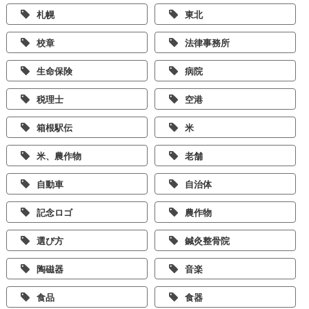
札幌
東北
校章
法律事務所
生命保険
病院
税理士
空港
箱根駅伝
米
米、農作物
老舗
自動車
自治体
記念ロゴ
農作物
選び方
鍼灸整骨院
陶磁器
音楽
食品
食器