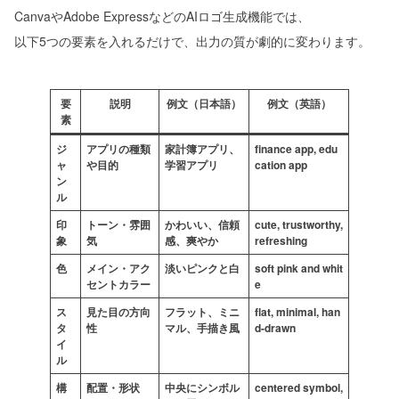
CanvaやAdobe ExpressなどのAIロゴ生成機能では、
以下5つの要素を入れるだけで、出力の質が劇的に変わります。
要
説明
例文（日本語）
例文（英語）
素
ジ
アプリの種類
家計簿アプリ、
finance app, edu
ャ
や目的
学習アプリ
cation app
ン
ル
印
トーン・雰囲
かわいい、信頼
cute, trustworthy,
象
気
感、爽やか
refreshing
色
メイン・アク
淡いピンクと白
soft pink and whit
セントカラー
e
ス
見た目の方向
フラット、ミニ
flat, minimal, han
タ
性
マル、手描き風
d-drawn
イ
ル
構
配置・形状
中央にシンボル
centered symbol,