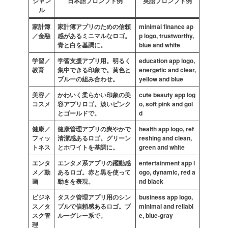
ジャン
日本語プロンプト例
英語プロンプト例
ル
家計簿
家計簿アプリのための信頼
minimal finance ap
／金融
感があるミニマルなロゴ。
p logo, trustworthy,
青と白を基調に。
blue and white
学習／
学習支援アプリ用。明るく
education app logo,
教育
集中できる印象で。黄色と
energetic and clear,
ブルーの組み合わせ。
yellow and blue
美容／
かわいく柔らかい印象の美
cute beauty app log
コスメ
容アプリロゴ。淡いピンク
o, soft pink and gol
とゴールドで。
d
健康／
健康管理アプリの爽やかで
health app logo, ref
フィッ
清潔感あるロゴ。グリーン
reshing and clean,
トネス
とホワイトを基調に。
green and white
エンタ
エンタメ系アプリの躍動感
entertainment app l
メ／動
あるロゴ。赤と黒を使って
ogo, dynamic, red a
画
動きを表現。
nd black
ビジネ
タスク管理アプリ用のシン
business app logo,
ス／タ
プルで信頼感あるロゴ。ブ
minimal and reliabl
スク管
ルーグレー系で。
e, blue-gray
理