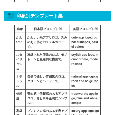
印象別テンプレート集
印象
日本語プロンプト例
英語プロンプト例
かわ
かわいい系アプリロゴ。丸み
cute app logo, rou
いい
のある形とパステルカラー
nded shapes, past
で。
el colors
スタ
洗練された印象のロゴ。モノ
stylish app logo, m
イリ
トーンと直線的な構図で。
onochrome, mode
ッシ
rn lines
ュ
ナチ
自然で優しい雰囲気のロゴ。
natural app logo, g
ュラ
グリーンとベージュで。
reen and beige ton
ル
es
信頼
安心感・信頼感のあるアプリ
trustworthy app lo
感
ロゴ。青と白を基調にシンプ
go, blue and white,
ルに。
simple
高級
プレミアム感のある美容アプ
luxury app logo, go