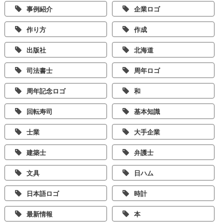
事例紹介
企業ロゴ
作り方
作成
出版社
北海道
司法書士
周年ロゴ
周年記念ロゴ
和
回転寿司
基本知識
士業
大手企業
建築士
弁護士
文具
日ハム
日本語ロゴ
時計
最新情報
本