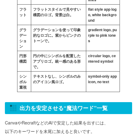
フラ
フラットスタイルで見やすい
flat style app log
ット
構図のロゴ。背景は白。
o, white backgro
und
グラ
グラデーションを使って印象
gradient logo, pu
デー
的なロゴに。紫からピンクの
rple to pink tone
ショ
トーンで。
s
ン
円形
円の中にシンボルを配置した
circular logo, ce
構図
アプリロゴ。統一感のある形
ntered symbol
で。
シン
テキストなし、シンボルのみ
symbol-only app
ボル
のアイコン風ロゴ。
icon, no text
重視
出力を安定させる“魔法ワード”一覧
CanvaやRecraftなどのAIで安定した結果を出すには、
以下のキーワードを末尾に加えると良いです。