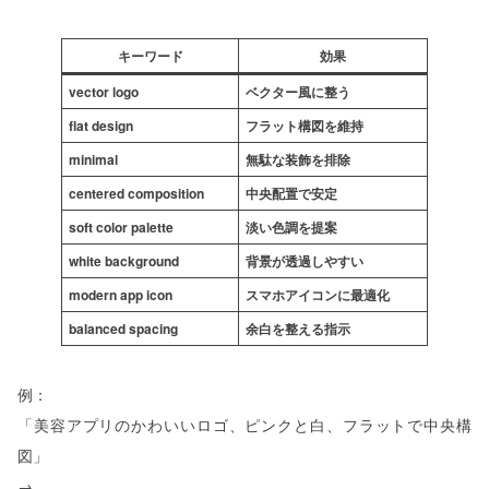
キーワード
効果
vector logo
ベクター風に整う
flat design
フラット構図を維持
minimal
無駄な装飾を排除
centered composition
中央配置で安定
soft color palette
淡い色調を提案
white background
背景が透過しやすい
modern app icon
スマホアイコンに最適化
balanced spacing
余白を整える指示
例：
「美容アプリのかわいいロゴ、ピンクと白、フラットで中央構
図」
→