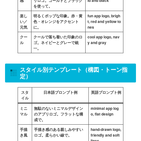
感
リロゴ。ゴールドとブラック
ld and black
を使って。
楽し
明るくポップな印象。赤・黄
fun app logo, brigh
い／
色・オレンジをアクセント
t, red and yellow to
元気
に。
nes
クー
クールで落ち着いた印象のロ
cool app logo, nav
ル
ゴ。ネイビーとグレーで統
y and gray
一。
スタイル別テンプレート（構図・トーン指
定）
スタ
日本語プロンプト例
英語プロンプト例
イル
ミニ
無駄のないミニマルデザイン
minimal app log
マル
のアプリロゴ。フラットな構
o, flat design
成で。
手描
手描き感のある親しみやすい
hand-drawn logo,
き風
ロゴ。柔らかい線で。
friendly and soft
lines