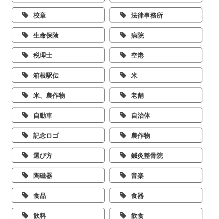
校章
法律事務所
生命保険
病院
税理士
空港
箱根駅伝
米
米、農作物
老舗
自動車
自治体
記念ロゴ
農作物
選び方
鍼灸整骨院
陶磁器
音楽
食品
食器
飲料
飲食