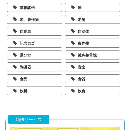
箱根駅伝
米
米、農作物
老舗
自動車
自治体
記念ロゴ
農作物
選び方
鍼灸整骨院
陶磁器
音楽
食品
食器
飲料
飲食
姉妹サービス