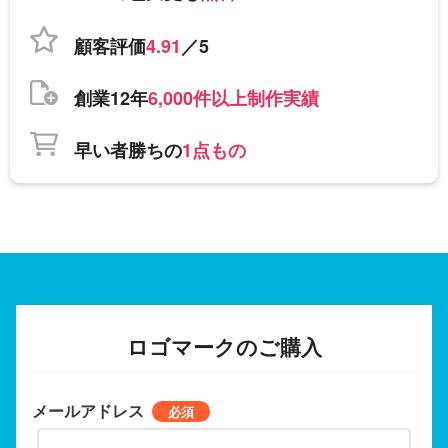
顧客評価
4.91
／5
創業12年
6,000件以上制作実績
早い者勝ちの
1点もの
ロゴマークのご購入
メールアドレス