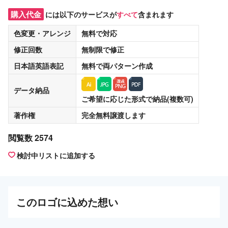
購入代金
には以下のサービスが
すべて
含まれます
色変更・アレンジ
無料
で対応
修正回数
無制限
で修正
日本語英語表記
無料
で両パターン作成
データ納品
ご希望に応じた形式で納品(複数可)
著作権
完全無料譲渡
します
閲覧数 2574
検討中リストに追加する
この
ロゴ
に込めた想い