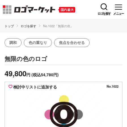
ロゴを探す
メニュー
トップ
ロゴを探す
No.1022「無限の色」
調和
色の重なり
焦点を合わせる
のロゴ
無限の色
49,800
円
(税込54,780円)
検討中リストに追加する
No.1022