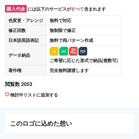
購入代金
には以下のサービスが
すべて
含まれます
色変更・アレンジ
無料
で対応
修正回数
無制限
で修正
日本語英語表記
無料
で両パターン作成
データ納品
ご希望に応じた形式で納品(複数可)
著作権
完全無料譲渡
します
閲覧数 2053
検討中リストに追加する
この
ロゴ
に込めた想い