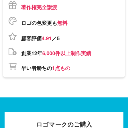
著作権完全譲渡
ロゴの色変更も
無料
顧客評価
4.91
／5
創業12年
6,000件以上制作実績
早い者勝ちの
1点もの
ロゴマークのご購入