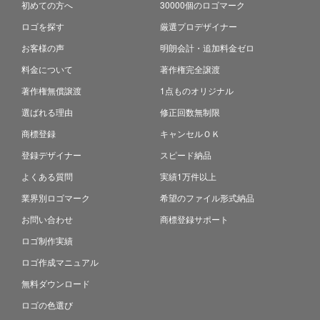
初めての方へ
30000個のロゴマーク
ロゴを探す
厳選プロデザイナー
お客様の声
明朗会計・追加料金ゼロ
料金について
著作権完全譲渡
著作権無償譲渡
1点ものオリジナル
選ばれる理由
修正回数無制限
商標登録
キャンセルＯＫ
登録デザイナー
スピード納品
よくある質問
実績1万件以上
業界別ロゴマーク
希望のファイル形式納品
お問い合わせ
商標登録サポート
ロゴ制作実績
ロゴ作成マニュアル
無料ダウンロード
ロゴの色選び