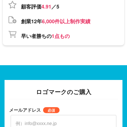
顧客評価
4.91
／5
創業12年
6,000件以上制作実績
早い者勝ちの
1点もの
ロゴマークのご購入
メールアドレス