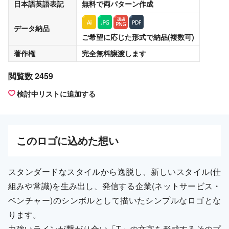
日本語英語表記
無料
で両パターン作成
データ納品
ご希望に応じた形式で納品(複数可)
著作権
完全無料譲渡
します
閲覧数 2459
検討中リストに追加する
この
ロゴ
に込めた想い
スタンダードなスタイルから逸脱し、新しいスタイル(仕
組みや常識)を生み出し、発信する企業(ネットサービス・
ベンチャー)のシンボルとして描いたシンプルなロゴとな
ります。
力強いラインが繋がり合い「T」の文字を形成するそのプ