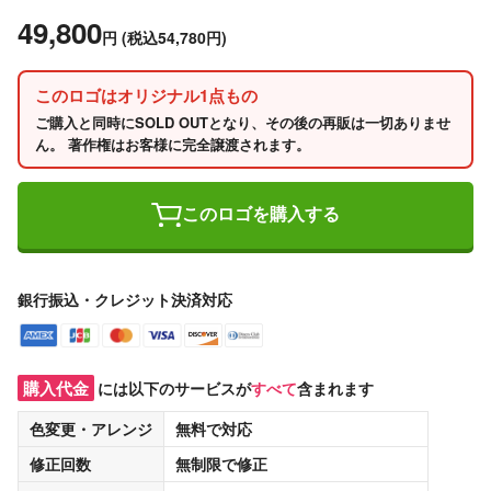
49,800
円
(税込54,780円)
このロゴはオリジナル1点もの
ご購入と同時にSOLD OUTとなり、その後の再販は一切ありませ
ん。 著作権はお客様に完全譲渡されます。
このロゴを購入する
銀行振込・クレジット決済対応
購入代金
には以下のサービスが
すべて
含まれます
色変更・アレンジ
無料
で対応
修正回数
無制限
で修正