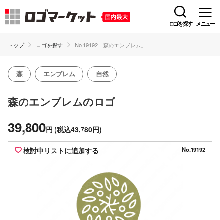
ロゴを探す
メニュー
トップ
ロゴを探す
No.19192「森のエンブレム」
森
エンブレム
自然
のロゴ
森のエンブレム
39,800
円
(税込43,780円)
検討中リストに追加する
No.19192