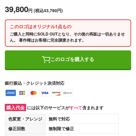
39,800
円
(税込43,780円)
このロゴはオリジナル1点もの
ご購入と同時にSOLD OUTとなり、その後の再販は一切ありませ
ん。 著作権はお客様に完全譲渡されます。
このロゴを購入する
銀行振込・クレジット決済対応
購入代金
には以下のサービスが
すべて
含まれます
色変更・アレンジ
無料
で対応
修正回数
無制限
で修正