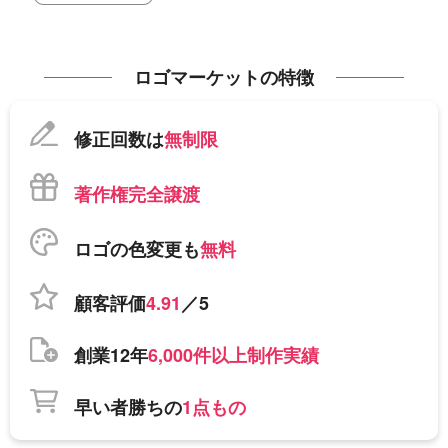
ロゴマーケットの特徴
修正回数は
無制限
著作権完全譲渡
ロゴの色変更も
無料
顧客評価
4.91
／5
創業12年
6,000件以上制作実績
早い者勝ちの
1点もの