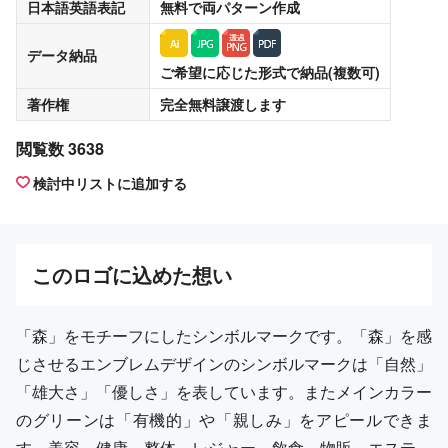
日本語英語表記
無料
で両パターン作成
データ納品
ご希望に応じた形式で納品(複数可)
著作権
完全無料譲渡
します
閲覧数 3638
検討中リストに追加する
この
ロゴ
に込めた想い
「森」をモチーフにしたシンボルマークです。「森」を感
じさせるエンブレムデザインのシンボルマークは「自然」
「雄大さ」「優しさ」を表しています。またメインカラー
のグリーンは「有機的」や「親しみ」をアピールできま
す。美容、健康、整体、レジャー、飲食、物販、エステ、