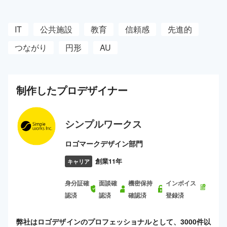
IT
公共施設
教育
信頼感
先進的
つながり
円形
AU
制作した
プロ
デザイナー
シンプルワークス
ロゴマークデザイン部門
創業11年
キャリア
身分証確
面談確
機密保持
インボイス
認済
認済
確認済
登録済
弊社はロゴデザインのプロフェッショナルとして、3000件以