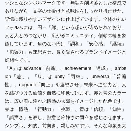
ッシュなシンボルマークです。無駄を削ぎ落とした構成で
ありながら、文字の仕掛けと意味性をしっかり持たせた、
記憶に残りやすいデザインに仕上げています。全体の丸い
フォルムには、円＝「縁」という想いが込められており、
人と人とのつながり、広がるコミュニティ、信頼の輪を象
徴しています。角のない円は「調和」「安心感」「継続」
「包容力」も連想させ、長く愛されるブランドイメージと
好相性です。
「A」は advance「前進」、achievement「達成」、ambit
ion「志」。「U」は unity「団結」、universal「普遍
性」、upgrade「向上」を連想させ、未来へ進む力と、人
を結びつける価値を自然に印象づけます。赤と青のカラー
は、広い海に浮かぶ情熱の太陽をイメージした配色です。
赤は「情熱」「行動力」「挑戦」、青は「信頼」「知性」
「誠実さ」を表し、熱意と冷静さの両立を感じさせます。
シンプル、知的、前向き、親しみやすい。そんな印象を大