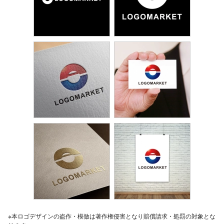
※本ロゴデザインの盗作・模倣は著作権侵害となり賠償請求・処罰の対象とな