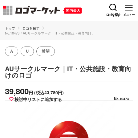
ロゴを探す
メニュー
トップ
ロゴを探す
No.10473「AUサークルマーク｜IT・公共施設・教育向け」
A
U
希望
AUサークルマーク｜IT・公共施設・教育向
のロゴ
け
39,800
円
(税込43,780円)
検討中リストに追加する
No.10473