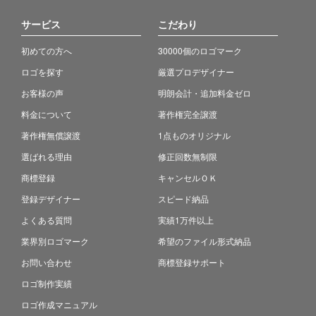
サービス
こだわり
初めての方へ
30000個のロゴマーク
ロゴを探す
厳選プロデザイナー
お客様の声
明朗会計・追加料金ゼロ
料金について
著作権完全譲渡
著作権無償譲渡
1点ものオリジナル
選ばれる理由
修正回数無制限
商標登録
キャンセルＯＫ
登録デザイナー
スピード納品
よくある質問
実績1万件以上
業界別ロゴマーク
希望のファイル形式納品
お問い合わせ
商標登録サポート
ロゴ制作実績
ロゴ作成マニュアル