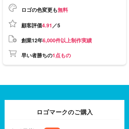
ロゴの色変更も
無料
顧客評価
4.91
／5
創業12年
6,000件以上制作実績
早い者勝ちの
1点もの
ロゴマークのご購入