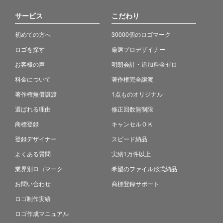
サービス
こだわり
初めての方へ
30000個のロゴマーク
ロゴを探す
厳選プロデザイナー
お客様の声
明朗会計・追加料金ゼロ
料金について
著作権完全譲渡
著作権無償譲渡
1点ものオリジナル
選ばれる理由
修正回数無制限
商標登録
キャンセルＯＫ
登録デザイナー
スピード納品
よくある質問
実績1万件以上
業界別ロゴマーク
希望のファイル形式納品
お問い合わせ
商標登録サポート
ロゴ制作実績
ロゴ作成マニュアル