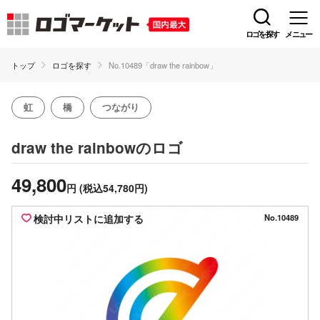
ロゴを探す
メニュー
トップ
ロゴを探す
No.10489「draw the rainbow」
虹
橋
つながり
のロゴ
draw the rainbow
49,800
円
(税込54,780円)
検討中リストに追加する
No.10489