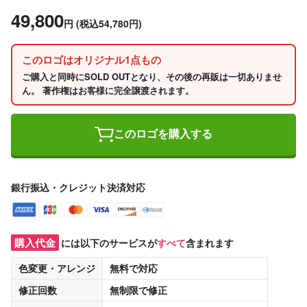
49,800
円
(税込54,780円)
このロゴはオリジナル1点もの
ご購入と同時にSOLD OUTとなり、その後の再販は一切ありませ
ん。 著作権はお客様に完全譲渡されます。
このロゴを購入する
銀行振込・クレジット決済対応
購入代金
には以下のサービスが
すべて
含まれます
色変更・アレンジ
無料
で対応
修正回数
無制限
で修正