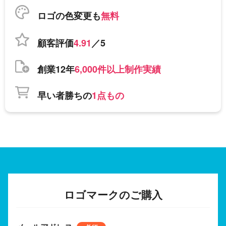
ロゴの色変更も
無料
顧客評価
4.91
／5
創業12年
6,000件以上制作実績
早い者勝ちの
1点もの
ロゴマークのご購入