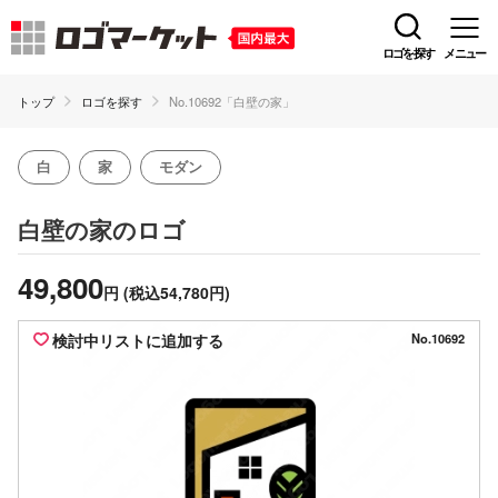
ロゴを探す
メニュー
トップ
ロゴを探す
No.10692「白壁の家」
白
家
モダン
のロゴ
白壁の家
49,800
円
(税込54,780円)
検討中リストに追加する
No.10692