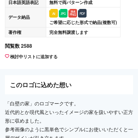
日本語英語表記
無料
で両パターン作成
データ納品
ご希望に応じた形式で納品(複数可)
著作権
完全無料譲渡
します
閲覧数 2588
検討中リストに追加する
この
ロゴ
に込めた想い
「白壁の家」のロゴマークです。
近代的とか現代風といったイメージの家を扱いやすい正方
形に収めました。
参考画像のように黒単色でシンプルにお使いいただくと一
層デザインが引き立ちます。