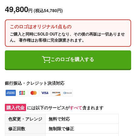
49,800
円
(税込54,780円)
このロゴはオリジナル1点もの
ご購入と同時にSOLD OUTとなり、その後の再販は一切ありませ
ん。 著作権はお客様に完全譲渡されます。
このロゴを購入する
銀行振込・クレジット決済対応
購入代金
には以下のサービスが
すべて
含まれます
色変更・アレンジ
無料
で対応
修正回数
無制限
で修正