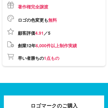
著作権完全譲渡
ロゴの色変更も
無料
顧客評価
4.91
／5
創業12年
6,000件以上制作実績
早い者勝ちの
1点もの
ロゴマークのご購入