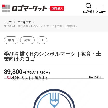
ロゴを探す
メニュー
トップ
ロゴを探す
No.10841「学びを描くHのシンボルマーク｜教育・士業向け」
学習
鉛筆
H
学びを描くHのシンボルマーク｜教育・士
のロゴ
業向け
39,800
円
(税込43,780円)
検討中リストに追加する
No.10841