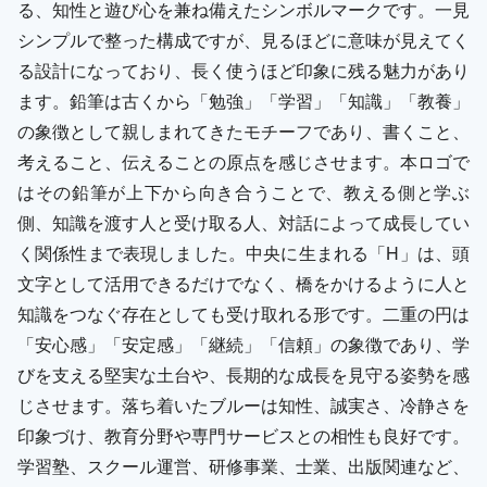
る、知性と遊び心を兼ね備えたシンボルマークです。一見
シンプルで整った構成ですが、見るほどに意味が見えてく
る設計になっており、長く使うほど印象に残る魅力があり
ます。鉛筆は古くから「勉強」「学習」「知識」「教養」
の象徴として親しまれてきたモチーフであり、書くこと、
考えること、伝えることの原点を感じさせます。本ロゴで
はその鉛筆が上下から向き合うことで、教える側と学ぶ
側、知識を渡す人と受け取る人、対話によって成長してい
く関係性まで表現しました。中央に生まれる「H」は、頭
文字として活用できるだけでなく、橋をかけるように人と
知識をつなぐ存在としても受け取れる形です。二重の円は
「安心感」「安定感」「継続」「信頼」の象徴であり、学
びを支える堅実な土台や、長期的な成長を見守る姿勢を感
じさせます。落ち着いたブルーは知性、誠実さ、冷静さを
印象づけ、教育分野や専門サービスとの相性も良好です。
学習塾、スクール運営、研修事業、士業、出版関連など、