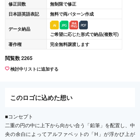
修正回数
無制限
で修正
日本語英語表記
無料
で両パターン作成
データ納品
ご希望に応じた形式で納品(複数可)
著作権
完全無料譲渡
します
閲覧数 2265
検討中リストに追加する
この
ロゴ
に込めた想い
■コンセプト
二重の円の中に上下から向かい合う「鉛筆」を配置し、中
央の余白によってアルファベットの「H」が浮かび上が