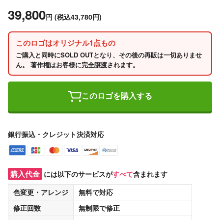
39,800
円
(税込43,780円)
このロゴはオリジナル1点もの
ご購入と同時にSOLD OUTとなり、その後の再販は一切ありませ
ん。 著作権はお客様に完全譲渡されます。
このロゴを購入する
銀行振込・クレジット決済対応
購入代金
には以下のサービスが
すべて
含まれます
色変更・アレンジ
無料
で対応
修正回数
無制限
で修正