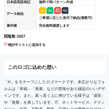
日本語英語表記
無料
で両パターン作成
データ納品
ご希望に応じた形式で納品(複数可)
著作権
完全無料譲渡
します
閲覧数 3567
検討中リストに追加する
この
ロゴ
に込めた想い
「H」をモチーフにしたロゴマークです。末広がりなフォ
ルムは「幸福」「発展」などの意味があり縁起のいいデザ
インです。また、真っ直ぐ上に伸びている様子は「成長」
や「発展」を表しています。IT、ネットサービス、テクノ
ロジー、住宅、不動産、製造、設備などの業種のロゴマー