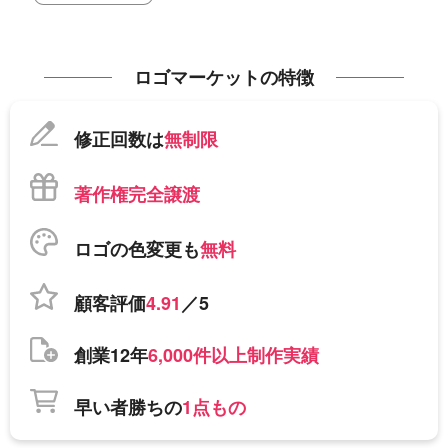
ロゴマーケットの特徴
修正回数は
無制限
著作権完全譲渡
ロゴの色変更も
無料
顧客評価
4.91
／5
創業12年
6,000件以上制作実績
早い者勝ちの
1点もの