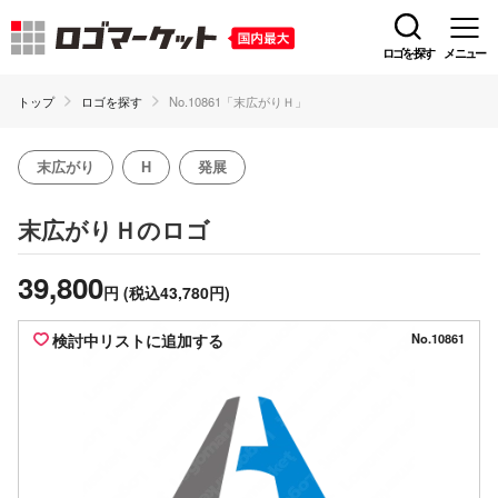
ロゴを探す
メニュー
トップ
ロゴを探す
No.10861「末広がりＨ」
末広がり
H
発展
のロゴ
末広がりＨ
39,800
円
(税込43,780円)
検討中リストに追加する
No.10861