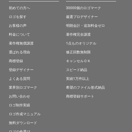
初めての方へ
30000個のロゴマーク
ロゴを探す
厳選プロデザイナー
お客様の声
明朗会計・追加料金ゼロ
料金について
著作権完全譲渡
著作権無償譲渡
1点ものオリジナル
選ばれる理由
修正回数無制限
商標登録
キャンセルＯＫ
登録デザイナー
スピード納品
よくある質問
実績1万件以上
業界別ロゴマーク
希望のファイル形式納品
お問い合わせ
商標登録サポート
ロゴ制作実績
ロゴ作成マニュアル
無料ダウンロード
ロゴの色選び