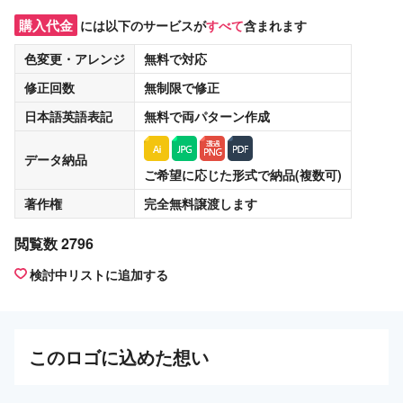
購入代金
には以下のサービスが
すべて
含まれます
色変更・アレンジ
無料
で対応
修正回数
無制限
で修正
日本語英語表記
無料
で両パターン作成
データ納品
ご希望に応じた形式で納品(複数可)
著作権
完全無料譲渡
します
閲覧数 2796
検討中リストに追加する
この
ロゴ
に込めた想い