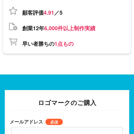
顧客評価
4.91
／5
創業12年
6,000件以上制作実績
早い者勝ちの
1点もの
ロゴマークのご購入
メールアドレス