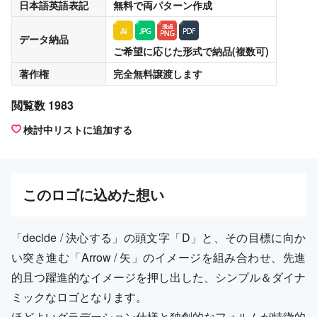
日本語英語表記
無料
で両パターン作成
データ納品
ご希望に応じた形式で納品(複数可)
著作権
完全無料譲渡
します
閲覧数 1983
検討中リストに追加する
この
ロゴ
に込めた想い
「decide / 決心する」の頭文字「D」と、その目標に向か
い突き進む「Arrow / 矢」のイメージを組み合わせ、先進
的且つ躍進的なイメージを押し出した、シンプル＆ダイナ
ミックなロゴとなります。
ほどよいグラデーション仕様と独創的なフォルムが特徴的