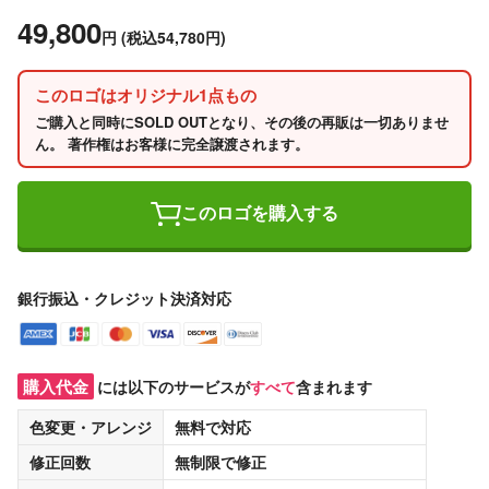
49,800
円
(税込54,780円)
このロゴはオリジナル1点もの
ご購入と同時にSOLD OUTとなり、その後の再販は一切ありませ
ん。 著作権はお客様に完全譲渡されます。
このロゴを購入する
銀行振込・クレジット決済対応
購入代金
には以下のサービスが
すべて
含まれます
色変更・アレンジ
無料
で対応
修正回数
無制限
で修正