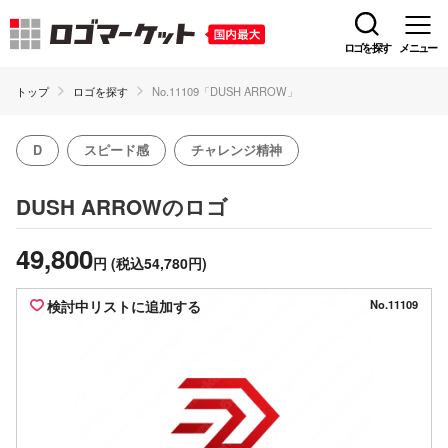
ロゴを探す
メニュー
トップ
ロゴを探す
No.11109「DUSH ARROW」
D
スピード感
チャレンジ精神
のロゴ
DUSH ARROW
49,800
円
(税込54,780円)
検討中リストに追加する
No.11109