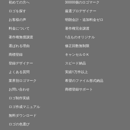
初めての方へ
30000個のロゴマーク
ロゴを探す
厳選プロデザイナー
お客様の声
明朗会計・追加料金ゼロ
料金について
著作権完全譲渡
著作権無償譲渡
1点ものオリジナル
選ばれる理由
修正回数無制限
商標登録
キャンセルＯＫ
登録デザイナー
スピード納品
よくある質問
実績1万件以上
業界別ロゴマーク
希望のファイル形式納品
お問い合わせ
商標登録サポート
ロゴ制作実績
ロゴ作成マニュアル
無料ダウンロード
ロゴの色選び