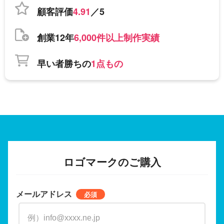
顧客評価
4.91
／5
創業12年
6,000件以上制作実績
早い者勝ちの
1点もの
ロゴマークのご購入
メールアドレス