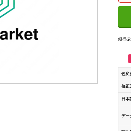
銀行振
色変
修正
日本
デー