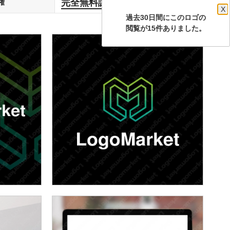
完全無料譲渡
権
します
X
過去30日間にこのロゴの
閲覧が15件ありました。