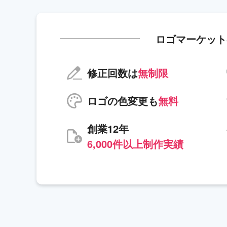
ロゴマーケット
修正回数は
無制限
ロゴの色変更も
無料
創業12年
6,000件以上制作実績