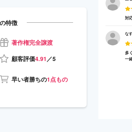
対
の特徴
な
著作権完全譲渡
多
顧客評価
4.91
／5
一
早い者勝ちの
1点もの