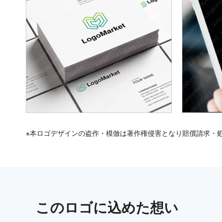
※本ロゴデザインの盗作・模倣は著作権侵害となり賠償請求・
この
ロゴ
に込めた想い