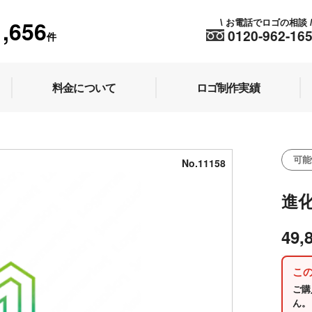
1,656
お電話でロゴの相談
\
0120-962-16
件
料金について
ロゴ制作実績
可能
No.11158
進
49,
こ
ご購
ん。