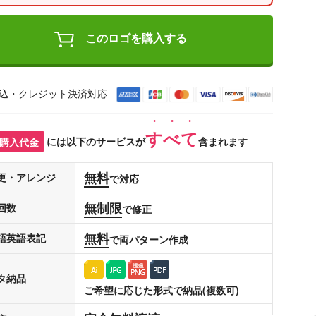
このロゴを購入する
込・クレジット決済対応
すべて
購入代金
には以下のサービスが
含まれます
無料
更・アレンジ
で対応
無制限
回数
で修正
無料
語英語表記
で両パターン作成
タ納品
ご希望に応じた形式で納品(複数可)