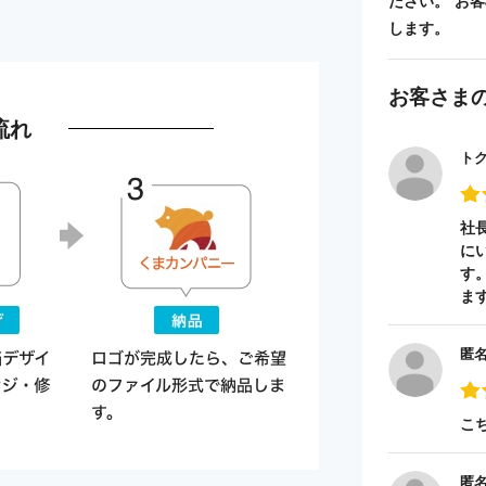
ださい。 お
します。
お客さま
流れ
ト
社
に
す
ま
匿
こ
匿