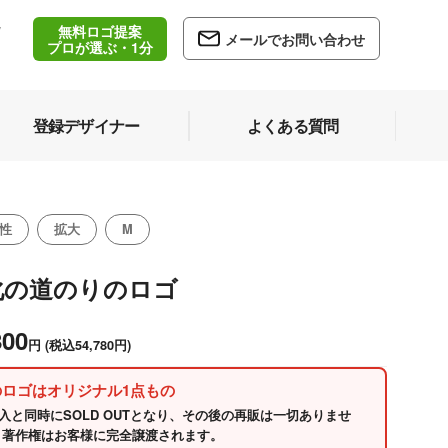
無料ロゴ提案
/
メールでお問い合わせ
5
プロが選ぶ・1分
登録デザイナー
よくある質問
性
拡大
M
化の道のりのロゴ
800
円
(税込54,780円)
のロゴはオリジナル1点もの
入と同時にSOLD OUTとなり、その後の再販は一切ありませ
 著作権はお客様に完全譲渡されます。