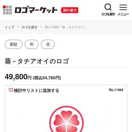
ロゴを探す
メニュー
トップ
ロゴを探す
No.11494「葵－タチアオイ」
家紋
和
花
のロゴ
葵－タチアオイ
49,800
円
(税込54,780円)
検討中リストに追加する
No.11494