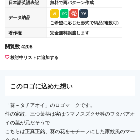
日本語英語表記
無料
で両パターン作成
データ納品
ご希望に応じた形式で納品(複数可)
著作権
完全無料譲渡
します
閲覧数 4208
検討中リストに追加する
この
ロゴ
に込めた想い
「葵－タチアオイ」のロゴマークです。
件の家紋、三つ葉葵は実はウマノスズクサ科のフタバアオ
イの葉が元だそうで
こちらは正真正銘、葵の花をモチーフにした家紋風のマー
クです。