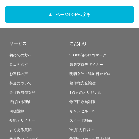
ページTOPへ戻る
サービス
こだわり
初めての方へ
30000個のロゴマーク
ロゴを探す
厳選プロデザイナー
お客様の声
明朗会計・追加料金ゼロ
料金について
著作権完全譲渡
著作権無償譲渡
1点ものオリジナル
選ばれる理由
修正回数無制限
商標登録
キャンセルＯＫ
登録デザイナー
スピード納品
よくある質問
実績1万件以上
業界別ロゴマーク
希望のファイル形式納品