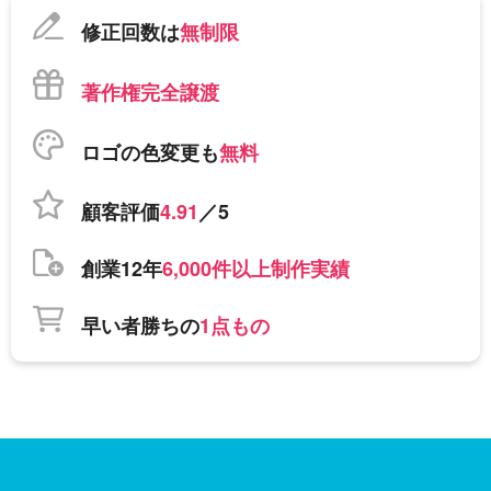
修正回数は
無制限
著作権完全譲渡
ロゴの色変更も
無料
顧客評価
4.91
／5
創業12年
6,000件以上制作実績
早い者勝ちの
1点もの