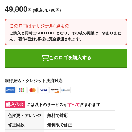
49,800
円
(税込54,780円)
このロゴはオリジナル1点もの
ご購入と同時にSOLD OUTとなり、その後の再販は一切ありませ
ん。 著作権はお客様に完全譲渡されます。
このロゴを購入する
銀行振込・クレジット決済対応
購入代金
には以下のサービスが
すべて
含まれます
色変更・アレンジ
無料
で対応
修正回数
無制限
で修正