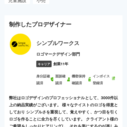
児童施設
小売
制作した
プロ
デザイナー
シンプルワークス
ロゴマークデザイン部門
創業11年
キャリア
身分証確
面談確
機密保持
インボイス
認済
認済
確認済
登録済
弊社はロゴデザインのプロフェッショナルとして、3000件以
上の納品実績がございます。 様々なテイストのロゴを得意と
しており シンプルさを重視して、覚えやすく、かつ目を引く
ロゴを作ることに全力を尽くしています。 クライアント様の
ご希望をしっかりヒアリングし、それを形にするのが楽しみ