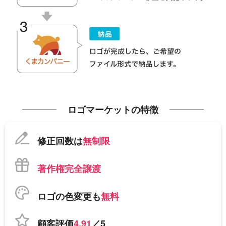
ロゴマーケットの特徴
修正回数は
無制限
著作権完全譲渡
ロゴの色変更も
無料
顧客評価
4.91
／5