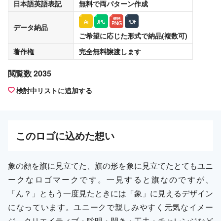
日本語英語表記
無料
で両パターン作成
データ納品
ご希望に応じた形式で納品(複数可)
著作権
完全無料譲渡
します
閲覧数 2035
検討中リストに追加する
この
ロゴ
に込めた想い
象の顔を旗に見立てた、旗の形を象に見立てたとてもユニ
ークなロゴマークです。一見すると旗なのですが、
「ん？」ともう一度見たときには「象」に見えるデザイン
になっています。ユニークで親しみやすく元気なイメー
ジ、クリエイティブ・聡明・閃き・工夫・チャレンジなど