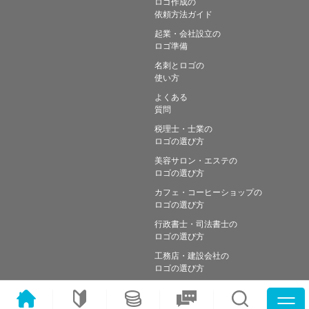
ロゴ作成の
依頼方法ガイド
起業・会社設立の
ロゴ準備
名刺とロゴの
使い方
よくある
質問
税理士・士業の
ロゴの選び方
美容サロン・エステの
ロゴの選び方
カフェ・コーヒーショップの
ロゴの選び方
行政書士・司法書士の
ロゴの選び方
工務店・建設会社の
ロゴの選び方