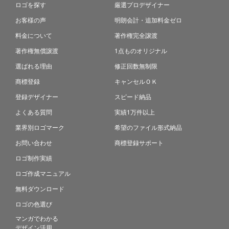
ロゴを探す
厳選プロデザイナー
お客様の声
明朗会計・追加料金ゼロ
料金について
著作権完全譲渡
著作権無償譲渡
1点ものオリジナル
選ばれる理由
修正回数無制限
商標登録
キャンセルＯＫ
登録デザイナー
スピード納品
よくある質問
実績1万件以上
業界別ロゴマーク
希望のファイル形式納品
お問い合わせ
商標登録サポート
ロゴ制作実績
ロゴ作成マニュアル
無料ダウンロード
ロゴの色選び
マンガでわかる
デザイン活用