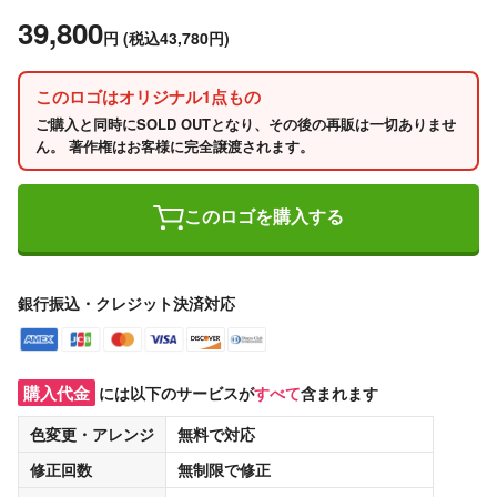
39,800
円
(税込43,780円)
このロゴはオリジナル1点もの
ご購入と同時にSOLD OUTとなり、その後の再販は一切ありませ
ん。 著作権はお客様に完全譲渡されます。
このロゴを購入する
銀行振込・クレジット決済対応
購入代金
には以下のサービスが
すべて
含まれます
色変更・アレンジ
無料
で対応
修正回数
無制限
で修正