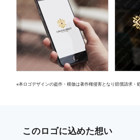
※本ロゴデザインの盗作・模倣は著作権侵害となり賠償請求・
この
ロゴ
に込めた想い