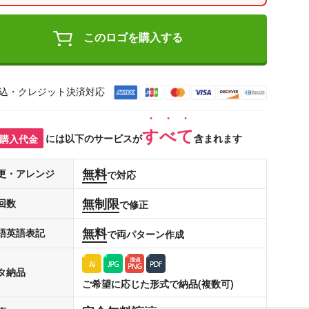
このロゴを購入する
込・クレジット決済対応
すべて
購入代金
には以下のサービスが
含まれます
無料
更・アレンジ
で対応
無制限
回数
で修正
無料
語英語表記
で両パターン作成
タ納品
ご希望に応じた形式で納品(複数可)