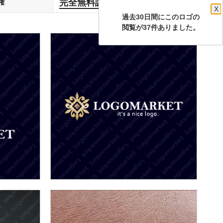
完全無料譲渡
権
します
X
過去30日間にこのロゴの
閲覧が37件ありました。