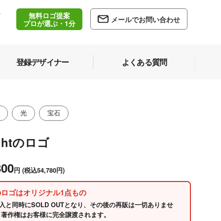
無料ロゴ提案
/
メールでお問い合わせ
5
プロが選ぶ・1分
登録デザイナー
よくある質問
光
宝石
ightのロゴ
800
円
(税込54,780円)
のロゴはオリジナル1点もの
入と同時にSOLD OUTとなり、その後の再販は一切ありませ
 著作権はお客様に完全譲渡されます。