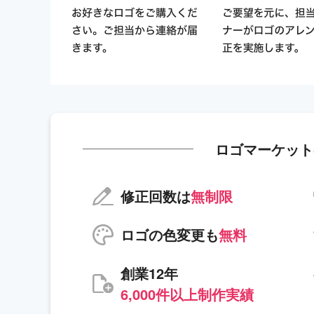
ロゴマーケット
修正回数は
無制限
ロゴの色変更も
無料
創業12年
6,000件以上制作実績