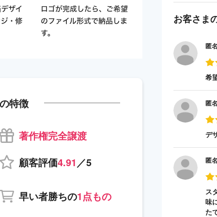
お客さま
匿
希
の特徴
匿
著作権完全譲渡
デ
顧客評価
4.91
／5
匿
ス
早い者勝ちの
1点もの
味
た