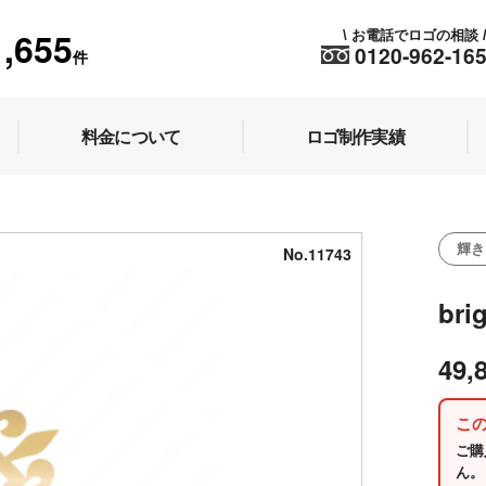
1,655
お電話でロゴの相談
\
0120-962-16
件
料金について
ロゴ制作実績
輝き
No.11743
br
49,
こ
ご購
ん。