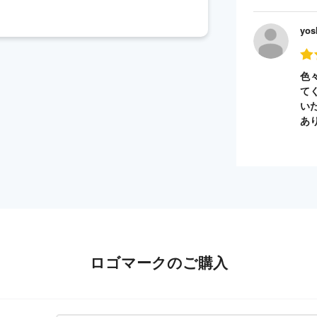
yos
色
て
い
あ
ロゴマークのご購入