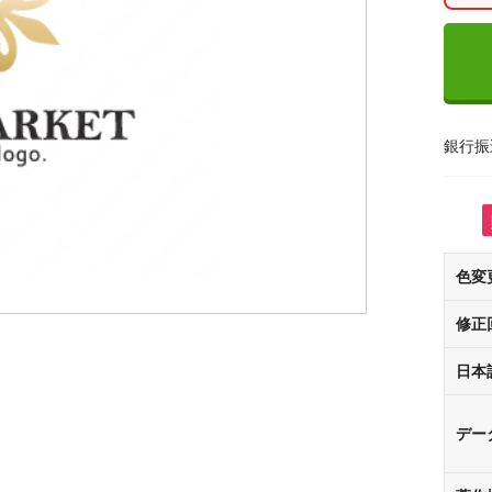
銀行振
色変
修正
日本
デー