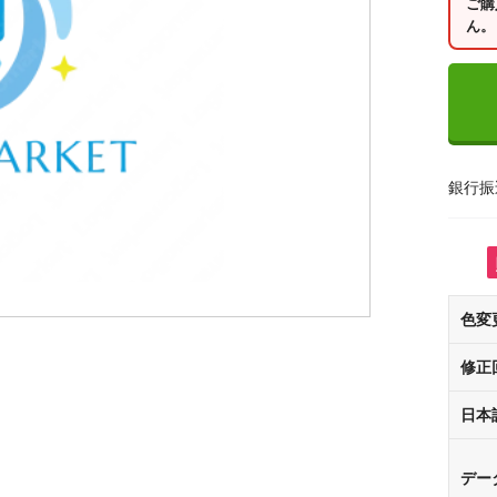
ご購
ん。
銀行振
色変
修正
日本
デー