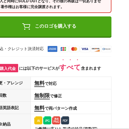
入と同時にSOLD OUTとなり、その後の再販は一切ありませ
 著作権はお客様に完全譲渡されます。
このロゴを購入する
込・クレジット決済対応
すべて
購入代金
には以下のサービスが
含まれます
無料
更・アレンジ
で対応
無制限
回数
で修正
無料
語英語表記
で両パターン作成
タ納品
ご希望に応じた形式で納品(複数可)