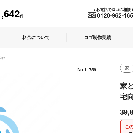
1,642
お電話でロゴの相談
\
0120-962-16
件
料金について
ロゴ制作実績
宅向け」
家
No.11759
家
宅
39,
こ