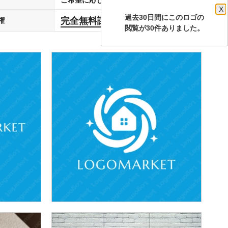
X
過去30日間にこのロゴの
完全無料譲渡
権
します
閲覧が30件ありました。