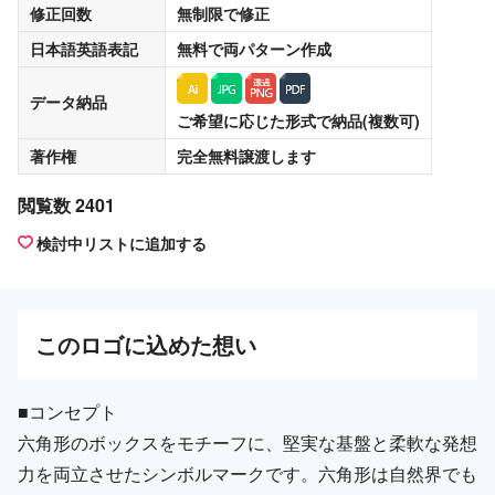
修正回数
無制限
で修正
日本語英語表記
無料
で両パターン作成
データ納品
ご希望に応じた形式で納品(複数可)
著作権
完全無料譲渡
します
閲覧数 2401
検討中リストに追加する
この
ロゴ
に込めた想い
■コンセプト
六角形のボックスをモチーフに、堅実な基盤と柔軟な発想
力を両立させたシンボルマークです。六角形は自然界でも