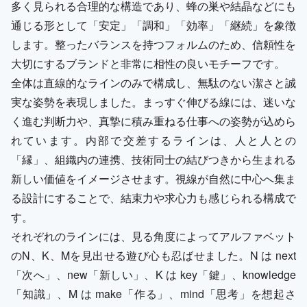
多く見られる合理的な構造であり、蜂の巣や結晶などにも
通じる形として「安定」「調和」「効率」「継続」を象徴
します。整ったバランスを持つフォルムのため、信頼性を
大切にするブランドと非常に相性の良いモチーフです。
全体は直線的なラインのみで構成し、無駄のない潔さと誠
実な姿勢を表現しました。まっすぐ伸びる線には、迷いな
く進む判断力や、真摯に積み重ねる仕事への姿勢が込めら
れています。内部で交差するラインは、人と人との
「縁」、組織内の連携、技術同士の結びつきから生まれる
新しい価値をイメージさせます。視線が自然に中心へ集ま
る設計にすることで、結束力や求心力も感じられる構成で
す。
それぞれのラインには、見る角度によってアルファベット
のN、K、Mを見出せる遊び心も忍ばせました。N は next
「次へ」、new「新しい」、K は key「鍵」、knowledge
「知識」、M は make「作る」、mind「思考」を想起さ