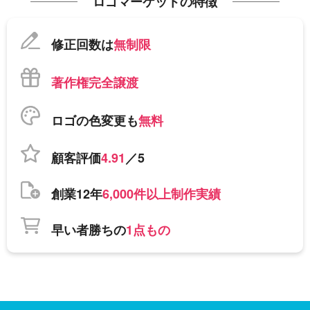
ロゴマーケットの特徴
修正回数は
無制限
著作権完全譲渡
ロゴの色変更も
無料
顧客評価
4.91
／5
創業12年
6,000件以上制作実績
早い者勝ちの
1点もの