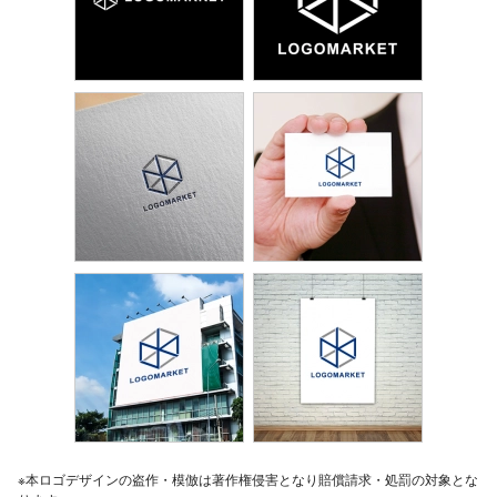
※本ロゴデザインの盗作・模倣は著作権侵害となり賠償請求・処罰の対象とな