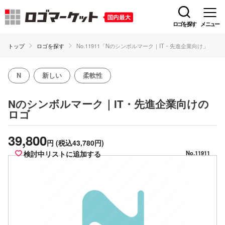
ロゴを探す
メニュー
トップ
ロゴを探す
No.11911「Nのシンボルマーク｜IT・先進企業向け」
N
新しい
柔軟性
の
Nのシンボルマーク｜IT・先進企業向け
ロゴ
39,800
円
(税込43,780円)
検討中リストに追加する
No.11911