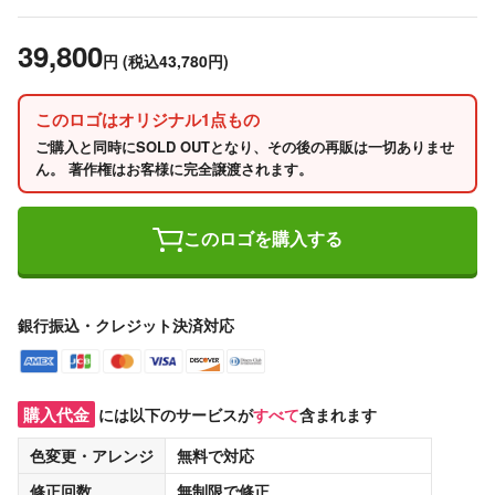
39,800
円
(税込43,780円)
このロゴはオリジナル1点もの
ご購入と同時にSOLD OUTとなり、その後の再販は一切ありませ
ん。 著作権はお客様に完全譲渡されます。
このロゴを購入する
銀行振込・クレジット決済対応
購入代金
には以下のサービスが
すべて
含まれます
色変更・アレンジ
無料
で対応
修正回数
無制限
で修正