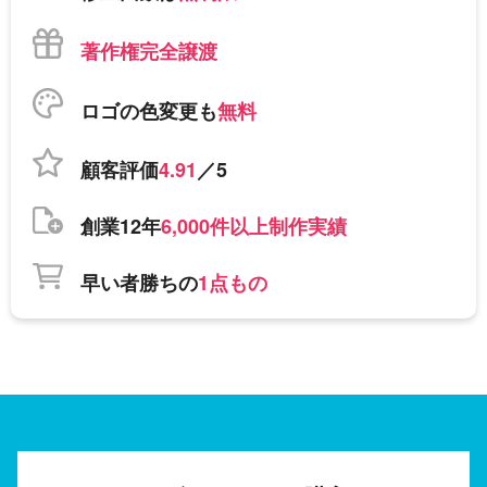
著作権完全譲渡
ロゴの色変更も
無料
顧客評価
4.91
／5
創業12年
6,000件以上制作実績
早い者勝ちの
1点もの