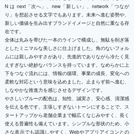
N は next「次へ」、new「新しい」、network「つなが
り」を想起させる文字でもあります。未来へ進む姿勢や、
新しい価値を生み出すブランドイメージと自然に重なる存
在です。
全体は丸みを帯びた一本のラインで構成し、無駄を削ぎ落
としたミニマルな美しさに仕上げました。角のないフォル
ムには親しみやすさがあり、先進的でありながら冷たく見
えすぎない絶妙なバランスを持っています。なめらかに上
下をつなぐ流れには、情報の循環、事業の成長、変化への
柔軟な対応という意味を込めました。止まらず前へ進む、
しなやかな推進力を感じさせるデザインです。
やさしいブルーの配色は、知性、誠実さ、安心感、清潔感
を伝える色です。主張しすぎないトーンにすることで、ス
タートアップから老舗企業まで幅広くなじみやすく、長く
使える普遍性も備えています。シンプルな形状のため、小
さな表示でも認識しやすく、Webやアプリアイコンとの