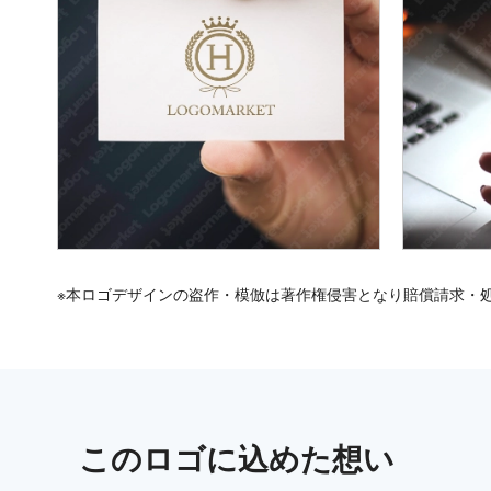
※本ロゴデザインの盗作・模倣は著作権侵害となり賠償請求・
この
ロゴ
に込めた想い