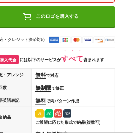
このロゴを購入する
込・クレジット決済対応
すべて
購入代金
には以下のサービスが
含まれます
無料
更・アレンジ
で対応
無制限
回数
で修正
無料
語英語表記
で両パターン作成
タ納品
ご希望に応じた形式で納品(複数可)