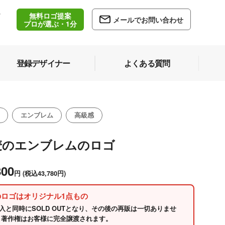
無料ロゴ提案
/
メールでお問い合わせ
5
プロが選ぶ・1分
登録デザイナー
よくある質問
エンブレム
高級感
麦のエンブレムのロゴ
800
円
(税込43,780円)
のロゴはオリジナル1点もの
入と同時にSOLD OUTとなり、その後の再販は一切ありませ
 著作権はお客様に完全譲渡されます。