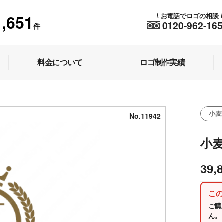
1,651
お電話でロゴの相談
\
0120-962-16
件
料金について
ロゴ制作実績
小麦
No.11942
小
39,
こ
ご購
ん。