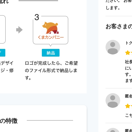
流れ
ださい。 お
します。
お客さま
ト
社
に
す
ま
匿
こ
の特徴
匿