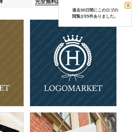
完全無料譲渡
権
します
X
過去30日間にこのロゴの
閲覧が25件ありました。