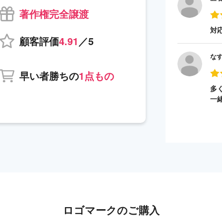
著作権完全譲渡
対
顧客評価
4.91
／5
な
早い者勝ちの
1点もの
多
一
ロゴマークのご購入