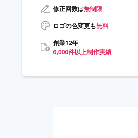
修正回数は
無制限
ロゴの色変更も
無料
創業12年
6,000件以上制作実績