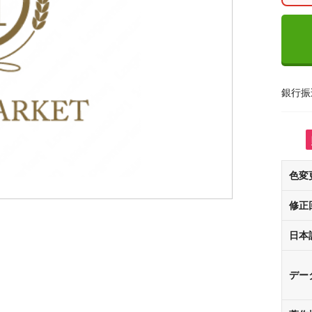
銀行振
色変
修正
日本
デー