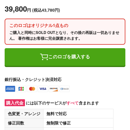
39,800
円
(税込43,780円)
このロゴはオリジナル1点もの
ご購入と同時にSOLD OUTとなり、その後の再販は一切ありませ
ん。 著作権はお客様に完全譲渡されます。
このロゴを購入する
銀行振込・クレジット決済対応
購入代金
には以下のサービスが
すべて
含まれます
色変更・アレンジ
無料
で対応
修正回数
無制限
で修正