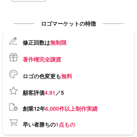
ロゴマーケットの特徴
修正回数は
無制限
著作権完全譲渡
ロゴの色変更も
無料
顧客評価
4.91
／5
創業12年
6,000件以上制作実績
早い者勝ちの
1点もの