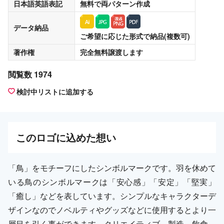
日本語英語表記
無料
で両パターン作成
データ納品
ご希望に応じた形式で納品(複数可)
著作権
完全無料譲渡
します
閲覧数 1974
検討中リストに追加する
この
ロゴ
に込めた想い
「鳥」をモチーフにしたシンボルマークです。羽を休めて
いる鳥のシンボルマークは「安心感」「安定」「堅実」
「癒し」などを表しています。シンプルなキャラクターデ
ザインなのでノベルティやグッズなどに使用するとより一
層目を引く事ができます。クリエイティブ、製造、飲食、