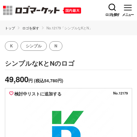
ロゴを探す
メニュー
トップ
ロゴを探す
No.12179「シンプルなKとN」
K
シンプル
N
のロゴ
シンプルなKとN
49,800
円
(税込54,780円)
検討中リストに追加する
No.12179