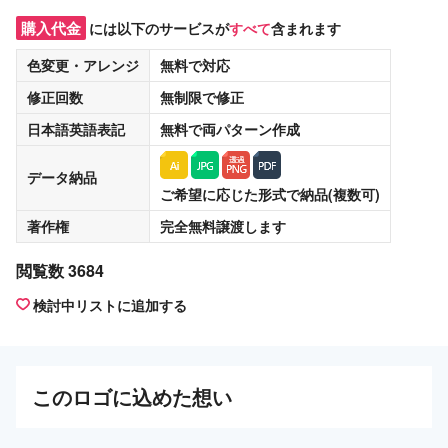
購入代金
には以下のサービスが
すべて
含まれます
色変更・アレンジ
無料
で対応
修正回数
無制限
で修正
日本語英語表記
無料
で両パターン作成
データ納品
ご希望に応じた形式で納品(複数可)
著作権
完全無料譲渡
します
閲覧数 3684
検討中リストに追加する
この
ロゴ
に込めた想い