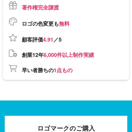
著作権完全譲渡
ロゴの色変更も
無料
顧客評価
4.91
／5
創業12年
6,000件以上制作実績
早い者勝ちの
1点もの
ロゴマークのご購入