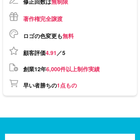
修正回数は
無制限
著作権完全譲渡
ロゴの色変更も
無料
顧客評価
4.91
／5
創業12年
6,000件以上制作実績
早い者勝ちの
1点もの