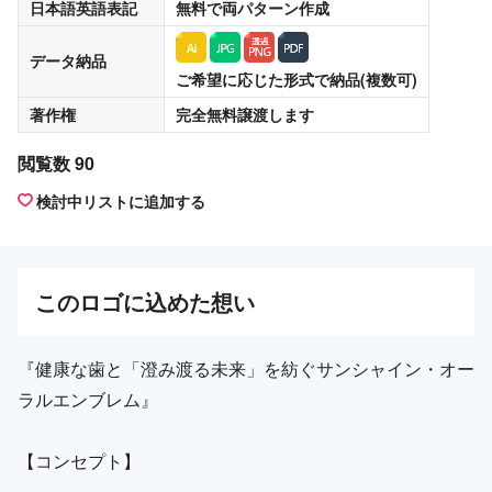
日本語英語表記
無料
で両パターン作成
データ納品
ご希望に応じた形式で納品(複数可)
著作権
完全無料譲渡
します
閲覧数 90
検討中リストに追加する
この
ロゴ
に込めた想い
『健康な歯と「澄み渡る未来」を紡ぐサンシャイン・オー
ラルエンブレム』
【コンセプト】