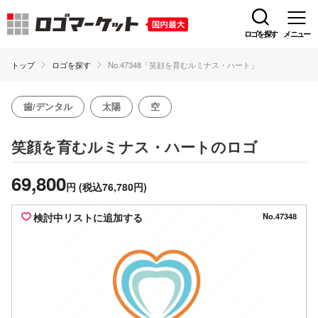
ロゴを探す
メニュー
トップ
ロゴを探す
No.47348「笑顔を育むルミナス・ハート」
歯/デンタル
太陽
空
のロゴ
笑顔を育むルミナス・ハート
69,800
円
(税込76,780円)
検討中リストに追加する
No.47348