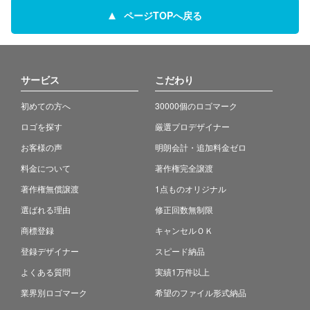
ページTOPへ戻る
サービス
こだわり
初めての方へ
30000個のロゴマーク
ロゴを探す
厳選プロデザイナー
お客様の声
明朗会計・追加料金ゼロ
料金について
著作権完全譲渡
著作権無償譲渡
1点ものオリジナル
選ばれる理由
修正回数無制限
商標登録
キャンセルＯＫ
登録デザイナー
スピード納品
よくある質問
実績1万件以上
業界別ロゴマーク
希望のファイル形式納品