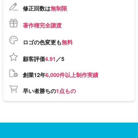
修正回数は
無制限
著作権完全譲渡
ロゴの色変更も
無料
顧客評価
4.91
／5
創業12年
6,000件以上制作実績
早い者勝ちの
1点もの