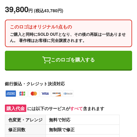
39,800
円
(税込43,780円)
このロゴはオリジナル1点もの
ご購入と同時にSOLD OUTとなり、その後の再販は一切ありませ
ん。 著作権はお客様に完全譲渡されます。
このロゴを購入する
銀行振込・クレジット決済対応
購入代金
には以下のサービスが
すべて
含まれます
色変更・アレンジ
無料
で対応
修正回数
無制限
で修正