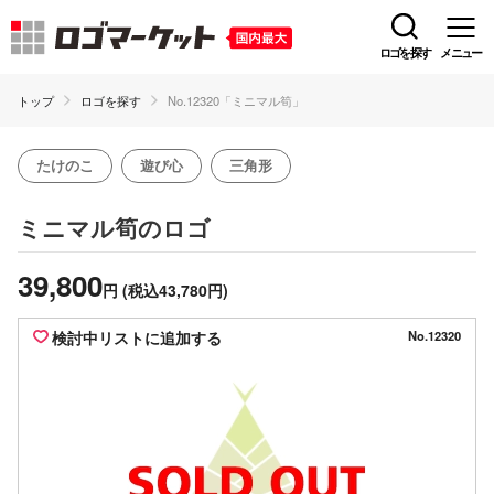
ロゴを探す
メニュー
トップ
ロゴを探す
No.12320「ミニマル筍」
たけのこ
遊び心
三角形
のロゴ
ミニマル筍
39,800
円
(税込43,780円)
検討中リストに追加する
No.12320