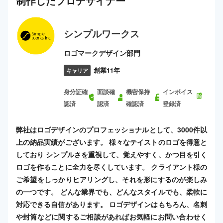
制作した
プロ
デザイナー
シンプルワークス
ロゴマークデザイン部門
創業11年
キャリア
身分証確
面談確
機密保持
インボイス
認済
認済
確認済
登録済
弊社はロゴデザインのプロフェッショナルとして、3000件以
上の納品実績がございます。 様々なテイストのロゴを得意と
しており シンプルさを重視して、覚えやすく、かつ目を引く
ロゴを作ることに全力を尽くしています。 クライアント様の
ご希望をしっかりヒアリングし、それを形にするのが楽しみ
の一つです。 どんな業界でも、どんなスタイルでも、柔軟に
対応できる自信があります。 ロゴデザインはもちろん、名刺
や封筒などに関するご相談があればお気軽にお問い合わせく