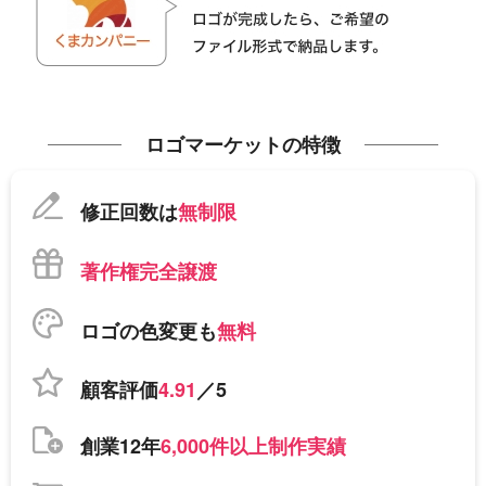
ロゴマーケットの特徴
修正回数は
無制限
著作権完全譲渡
ロゴの色変更も
無料
顧客評価
4.91
／5
創業12年
6,000件以上制作実績