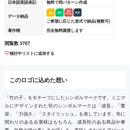
日本語英語表記
無料
で両パターン作成
データ納品
ご希望に応じた形式で納品(複数可)
著作権
完全無料譲渡
します
閲覧数 3767
検討中リストに追加する
この
ロゴ
に込めた想い
「竹の子」をモチーフにしたシンボルマークです。ミニマ
ルにデザインされた筍のシンボルマークは「成長」「繁
栄」「力強さ」「スタイリッシュ」を表しています。筍に
関わりのある企業様はもちろん、成長性のある商品や事
業、自然の持つ美しさや逞しさ、美味しさなどをアピール