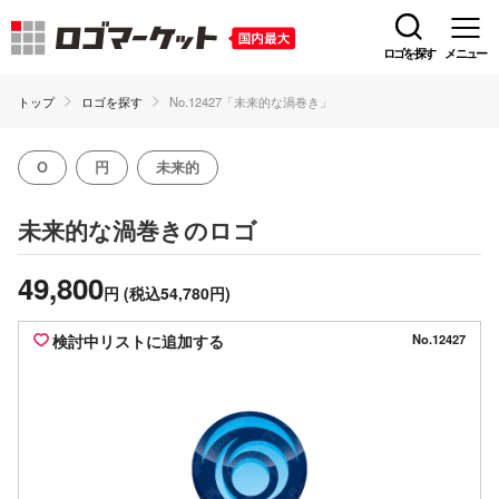
ロゴを探す
メニュー
トップ
ロゴを探す
No.12427「未来的な渦巻き」
O
円
未来的
のロゴ
未来的な渦巻き
49,800
円
(税込54,780円)
検討中リストに追加する
No.12427