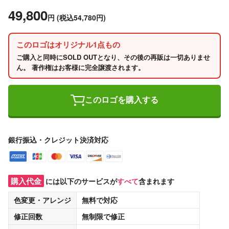
49,800
円
(税込54,780円)
このロゴはオリジナル1点もの
ご購入と同時にSOLD OUTとなり、その後の再販は一切ありませ
ん。 著作権はお客様に完全譲渡されます。
このロゴを購入する
銀行振込・クレジット決済対応
購入代金
には以下のサービスが
すべて
含まれます
色変更・アレンジ
無料
で対応
修正回数
無制限
で修正