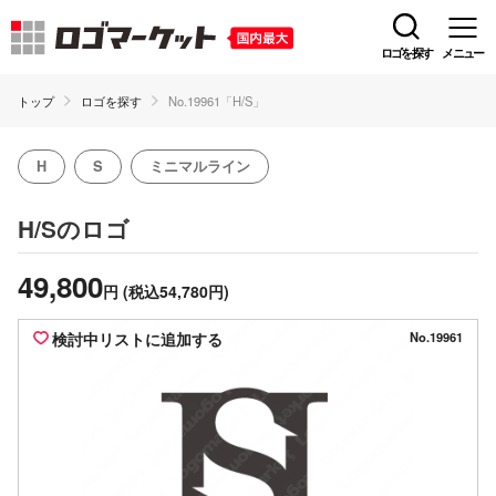
ロゴを探す
メニュー
トップ
ロゴを探す
No.19961「H/S」
H
S
ミニマルライン
のロゴ
H/S
49,800
円
(税込54,780円)
検討中リストに追加する
No.19961