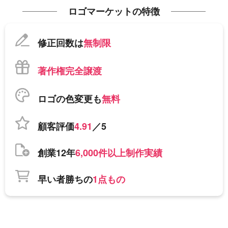
ロゴマーケットの特徴
修正回数は
無制限
著作権完全譲渡
ロゴの色変更も
無料
顧客評価
4.91
／5
創業12年
6,000件以上制作実績
早い者勝ちの
1点もの