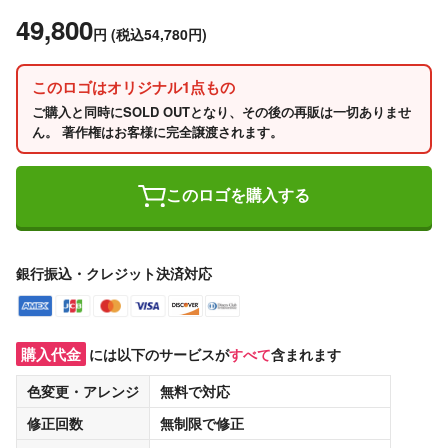
49,800
円
(税込54,780円)
このロゴはオリジナル1点もの
ご購入と同時にSOLD OUTとなり、その後の再販は一切ありませ
ん。 著作権はお客様に完全譲渡されます。
このロゴを購入する
銀行振込・クレジット決済対応
購入代金
には以下のサービスが
すべて
含まれます
色変更・アレンジ
無料
で対応
修正回数
無制限
で修正