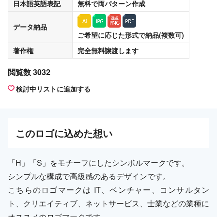
日本語英語表記
無料
で両パターン作成
データ納品
ご希望に応じた形式で納品(複数可)
著作権
完全無料譲渡
します
閲覧数 3032
検討中リストに追加する
この
ロゴ
に込めた想い
「H」「S」をモチーフにしたシンボルマークです。
シンプルな構成で高級感のあるデザインです。
こちらのロゴマークは IT、ベンチャー、コンサルタン
ト、クリエイティブ、ネットサービス、士業などの業種に
オススメのロゴマークです。