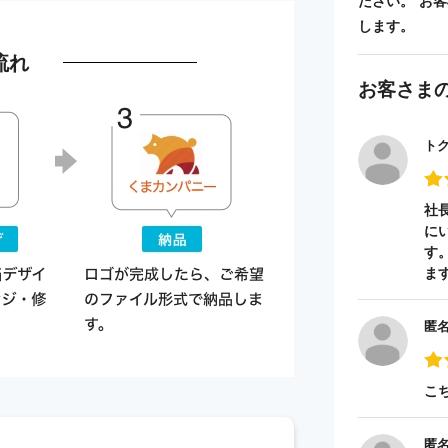
ださい。 お
します。
流れ
お客さま
ト
社
に
す
ま
匿
こ
匿