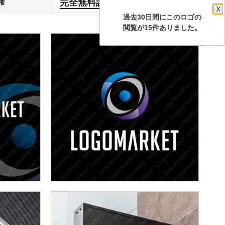
完全無料譲渡
権
します
X
過去30日間にこのロゴの
閲覧が15件ありました。