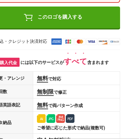
このロゴを購入する
込・クレジット決済対応
すべて
購入代金
には以下のサービスが
含まれます
無料
更・アレンジ
で対応
無制限
回数
で修正
無料
語英語表記
で両パターン作成
タ納品
ご希望に応じた形式で納品(複数可)