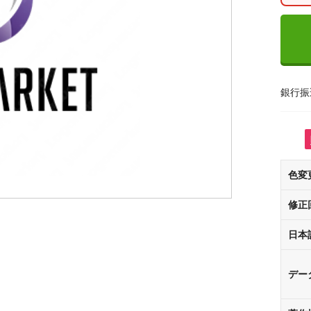
銀行振
色変
修正
日本
デー