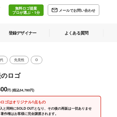
無料ロゴ提案
/
メールでお問い合わせ
5
プロが選ぶ・1分
登録デザイナー
よくある質問
代
先見性
O
眼のロゴ
800
円
(税込54,780円)
のロゴはオリジナル1点もの
入と同時にSOLD OUTとなり、その後の再販は一切ありませ
 著作権はお客様に完全譲渡されます。