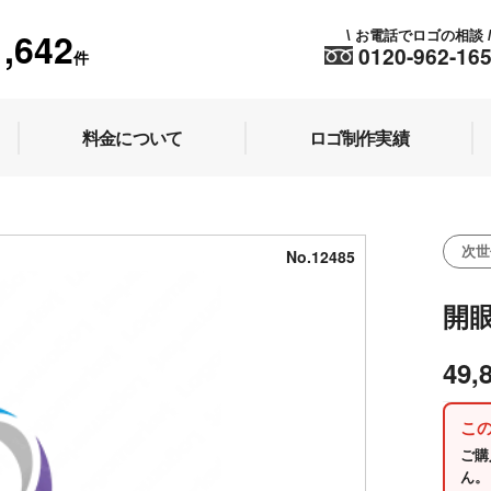
1,642
お電話でロゴの相談
\
0120-962-16
件
料金について
ロゴ制作実績
次世
No.12485
開
49,
こ
ご購
ん。