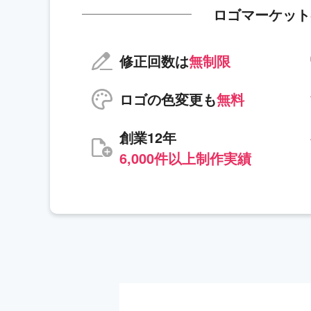
ロゴマーケット
修正回数は
無制限
ロゴの色変更も
無料
創業12年
6,000件以上制作実績