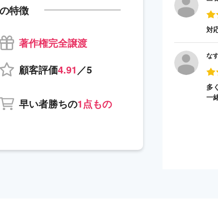
の特徴
対
著作権完全譲渡
な
顧客評価
4.91
／5
多
一
早い者勝ちの
1点もの