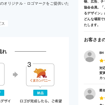
物、広告、チ
のオリジナル・ロゴマークをご提供いた
協会会員。「
るデザイン」
どんな場面で
ビス
たします。
お客さま
流れ
BH
対
変
カ
匿