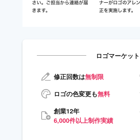
ロゴマーケット
修正回数は
無制限
ロゴの色変更も
無料
創業12年
6,000件以上制作実績