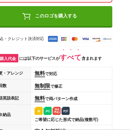
このロゴを購入する
込・クレジット決済対応
すべて
購入代金
には以下のサービスが
含まれます
無料
更・アレンジ
で対応
無制限
回数
で修正
無料
語英語表記
で両パターン作成
タ納品
ご希望に応じた形式で納品(複数可)