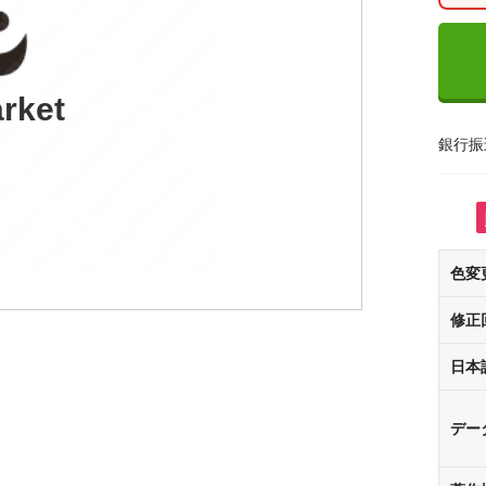
rket
銀行振
色変
修正
日本
デー