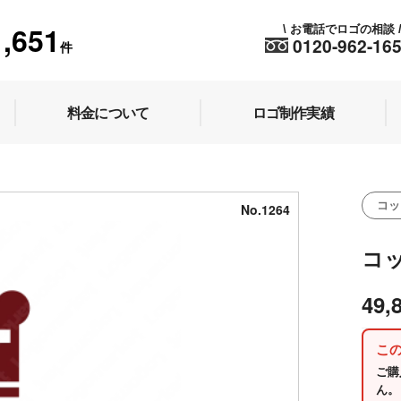
1,651
お電話でロゴの相談
\
0120-962-16
件
料金について
ロゴ制作実績
コッ
No.1264
コ
49,
こ
ご購
ん。