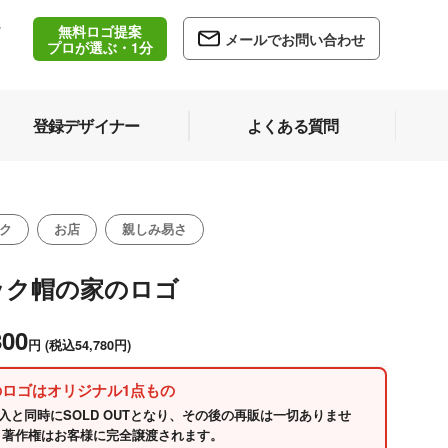
無料ロゴ提案
/
メールでお問い合わせ
5
プロが選ぶ・1分
登録デザイナー
よくある質問
ク
お店
親しみ易さ
ック帽の家のロゴ
800
円
(税込54,780円)
のロゴはオリジナル1点もの
入と同時にSOLD OUTとなり、その後の再販は一切ありませ
 著作権はお客様に完全譲渡されます。