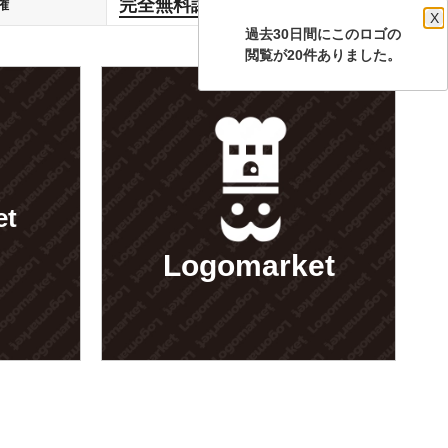
完全無料譲渡
権
します
X
過去30日間にこのロゴの
閲覧が20件ありました。
et
Logomarket