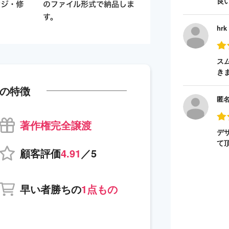
良
hrk
ス
き
の特徴
匿
著作権完全譲渡
デ
て
顧客評価
4.91
／5
早い者勝ちの
1点もの