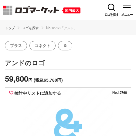
ロゴを探す
メニュー
トップ
ロゴを探す
No.12768「アンド」
プラス
コネクト
＆
のロゴ
アンド
59,800
円
(税込65,780円)
検討中リストに追加する
No.12768