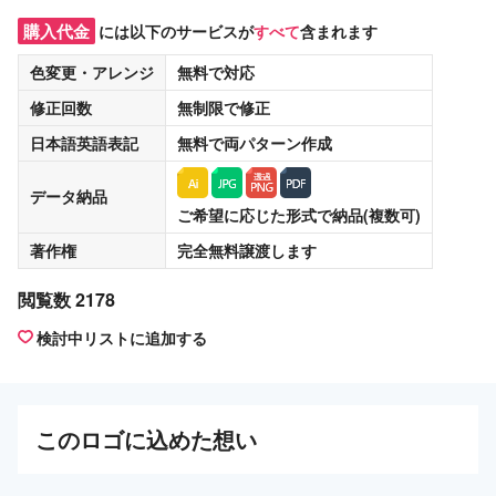
購入代金
には以下のサービスが
すべて
含まれます
色変更・アレンジ
無料
で対応
修正回数
無制限
で修正
日本語英語表記
無料
で両パターン作成
データ納品
ご希望に応じた形式で納品(複数可)
著作権
完全無料譲渡
します
閲覧数 2178
検討中リストに追加する
この
ロゴ
に込めた想い