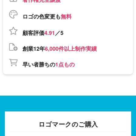
ロゴの色変更も
無料
顧客評価
4.91
／5
創業12年
6,000件以上制作実績
早い者勝ちの
1点もの
ロゴマークのご購入