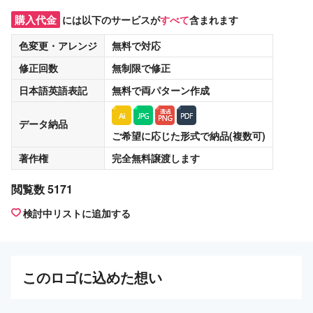
購入代金
には以下のサービスが
すべて
含まれます
色変更・アレンジ
無料
で対応
修正回数
無制限
で修正
日本語英語表記
無料
で両パターン作成
データ納品
ご希望に応じた形式で納品(複数可)
著作権
完全無料譲渡
します
閲覧数 5171
検討中リストに追加する
この
ロゴ
に込めた想い