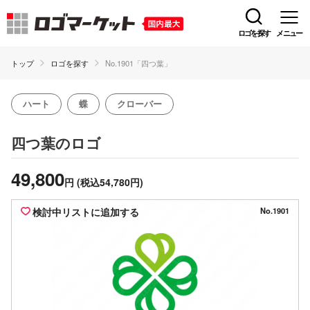
ロゴを探す
メニュー
トップ
ロゴを探す
No.1901「四つ葉」
ハート
蝶
クローバー
のロゴ
四つ葉
49,800
円
(税込54,780円)
検討中リストに追加する
No.1901