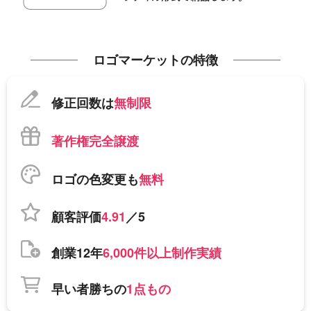
ロゴマーケットの特徴
修正回数は
無制限
著作権完全譲渡
ロゴの色変更も
無料
顧客評価
4.91
／5
創業12年
6,000件以上制作実績
早い者勝ちの
1点もの