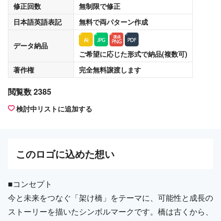
修正回数
無制限
で修正
日本語英語表記
無料
で両パターン作成
データ納品
ご希望に応じた形式で納品(複数可)
著作権
完全無料譲渡
します
閲覧数 2385
検討中リストに追加する
この
ロゴ
に込めた想い
■コンセプト
今と未来をつなぐ「架け橋」をテーマに、可能性と成長の
ストーリーを描いたシンボルマークです。橋は古くから、