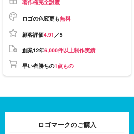
著作権完全譲渡
ロゴの色変更も
無料
顧客評価
4.91
／5
創業12年
6,000件以上制作実績
早い者勝ちの
1点もの
ロゴマークのご購入