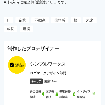
A. 購入時に完全無償譲渡いたします。
IT
企業
不動産
信頼感
橋
未来
成長
連携
制作した
プロ
デザイナー
シンプルワークス
ロゴマークデザイン部門
創業11年
キャリア
身分証確
面談確
機密保持
インボイス
認済
認済
確認済
登録済