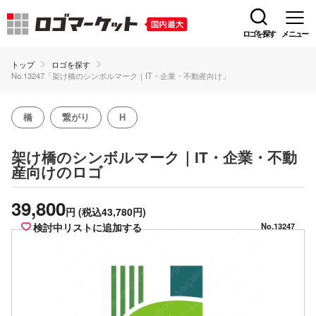
ロゴを探す
メニュー
トップ
ロゴを探す
No.13247「架け橋のシンボルマーク｜IT・企業・不動産向け」
橋
繋がり
H
架け橋のシンボルマーク｜IT・企業・不動
のロゴ
産向け
39,800
円
(税込43,780円)
検討中リストに追加する
No.13247