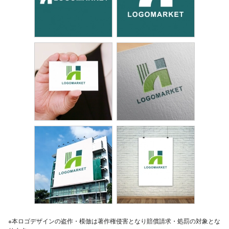
※本ロゴデザインの盗作・模倣は著作権侵害となり賠償請求・処罰の対象とな