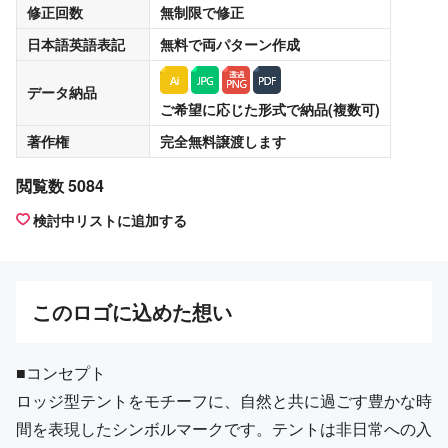
修正回数
無制限
で修正
日本語英語表記
無料
で両パターン作成
データ納品
ご希望に応じた形式で納品(複数可)
著作権
完全無料譲渡
します
閲覧数 5084
検討中リストに追加する
この
ロゴ
に込めた想い
■コンセプト
ロッジ型テントをモチーフに、自然と共に過ごす豊かな時
間を表現したシンボルマークです。テントは非日常への入