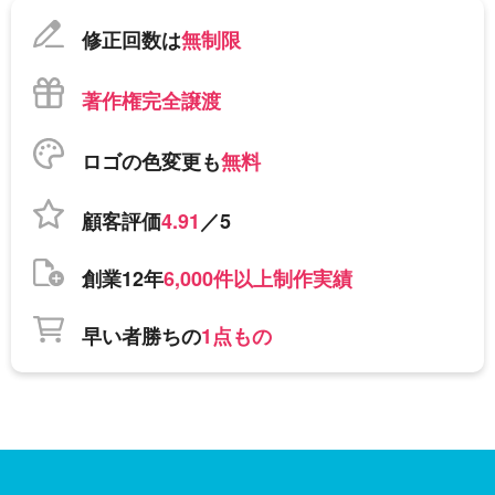
修正回数は
無制限
著作権完全譲渡
ロゴの色変更も
無料
顧客評価
4.91
／5
創業12年
6,000件以上制作実績
早い者勝ちの
1点もの