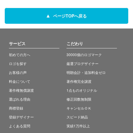
ページTOPへ戻る
サービス
こだわり
初めての方へ
30000個のロゴマーク
ロゴを探す
厳選プロデザイナー
お客様の声
明朗会計・追加料金ゼロ
料金について
著作権完全譲渡
著作権無償譲渡
1点ものオリジナル
選ばれる理由
修正回数無制限
商標登録
キャンセルＯＫ
登録デザイナー
スピード納品
よくある質問
実績1万件以上