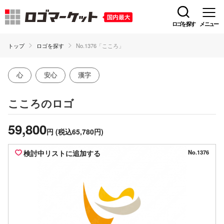
ロゴを探す
メニュー
トップ
ロゴを探す
No.1376「こころ」
心
安心
漢字
のロゴ
こころ
59,800
円
(税込65,780円)
検討中リストに追加する
No.1376