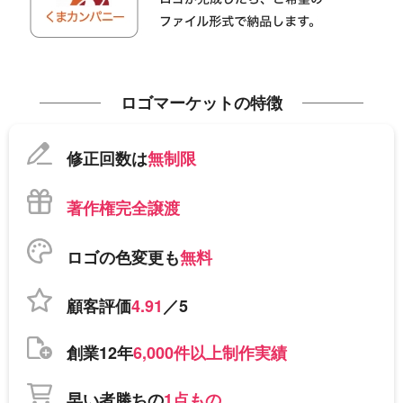
ロゴマーケットの特徴
修正回数は
無制限
著作権完全譲渡
ロゴの色変更も
無料
顧客評価
4.91
／5
創業12年
6,000件以上制作実績
早い者勝ちの
1点もの