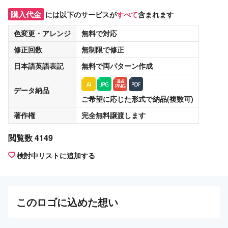
購入代金
には以下のサービスが
すべて
含まれます
色変更・アレンジ
無料
で対応
修正回数
無制限
で修正
日本語英語表記
無料
で両パターン作成
データ納品
ご希望に応じた形式で納品(複数可)
著作権
完全無料譲渡
します
閲覧数 4149
検討中リストに追加する
この
ロゴ
に込めた想い