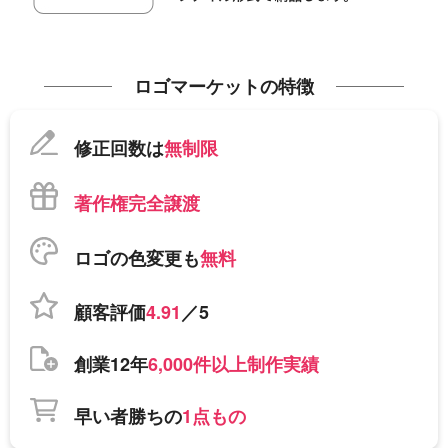
ロゴマーケットの特徴
修正回数は
無制限
著作権完全譲渡
ロゴの色変更も
無料
顧客評価
4.91
／5
創業12年
6,000件以上制作実績
早い者勝ちの
1点もの