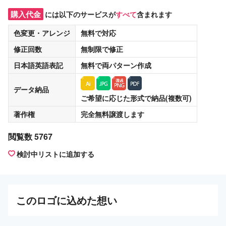
購入代金
には以下のサービスが
すべて
含まれます
色変更・アレンジ
無料
で対応
修正回数
無制限
で修正
日本語英語表記
無料
で両パターン作成
データ納品
ご希望に応じた形式で納品(複数可)
著作権
完全無料譲渡
します
閲覧数 5767
検討中リストに追加する
この
ロゴ
に込めた想い