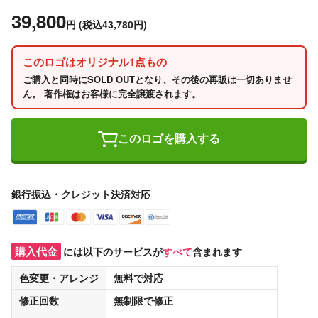
39,800
円
(税込43,780円)
このロゴはオリジナル1点もの
ご購入と同時にSOLD OUTとなり、その後の再販は一切ありませ
ん。 著作権はお客様に完全譲渡されます。
このロゴを購入する
銀行振込・クレジット決済対応
購入代金
には以下のサービスが
すべて
含まれます
色変更・アレンジ
無料
で対応
修正回数
無制限
で修正