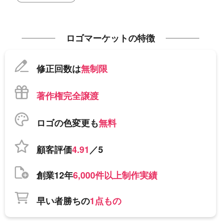
ロゴマーケットの特徴
修正回数は
無制限
著作権完全譲渡
ロゴの色変更も
無料
顧客評価
4.91
／5
創業12年
6,000件以上制作実績
早い者勝ちの
1点もの