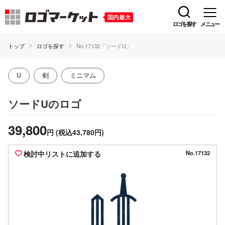
ロゴを探す
メニュー
トップ
ロゴを探す
No.17132「ソードU」
U
剣
ミニマム
のロゴ
ソードU
39,800
円
(税込43,780円)
検討中リストに追加する
No.17132